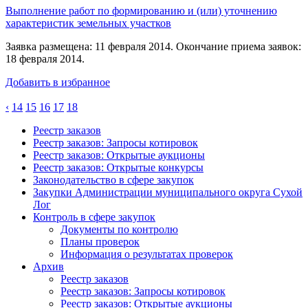
Выполнение работ по формированию и (или) уточнению
характеристик земельных участков
Заявка размещена: 11 февраля 2014. Окончание приема заявок:
18 февраля 2014.
Добавить в избранное
‹
14
15
16
17
18
Реестр заказов
Реестр заказов: Запросы котировок
Реестр заказов: Открытые аукционы
Реестр заказов: Открытые конкурсы
Законодательство в сфере закупок
Закупки Администрации муниципального округа Сухой
Лог
Контроль в сфере закупок
Документы по контролю
Планы проверок
Информация о результатах проверок
Архив
Реестр заказов
Реестр заказов: Запросы котировок
Реестр заказов: Открытые аукционы