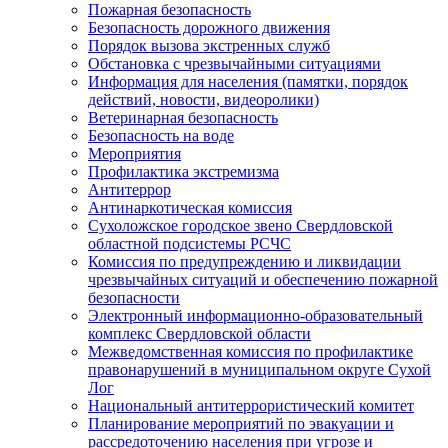
Пожарная безопасность
Безопасность дорожного движения
Порядок вызова экстренных служб
Обстановка с чрезвычайными ситуациями
Информация для населения (памятки, порядок
действий, новости, видеоролики)
Ветеринарная безопасность
Безопасность на воде
Мероприятия
Профилактика экстремизма
Антитеррор
Антинаркотическая комиссия
Сухоложское городское звено Свердловской
областной подсистемы РСЧС
Комиссия по предупреждению и ликвидации
чрезвычайных ситуаций и обеспечению пожарной
безопасности
Электронный информационно-образовательный
комплекс Cвердловской области
Межведомственная комиссия по профилактике
правонарушений в муниципальном округе Сухой
Лог
Национальный антитеррористический комитет
Планирование мероприятий по эвакуации и
рассредоточению населения при угрозе и