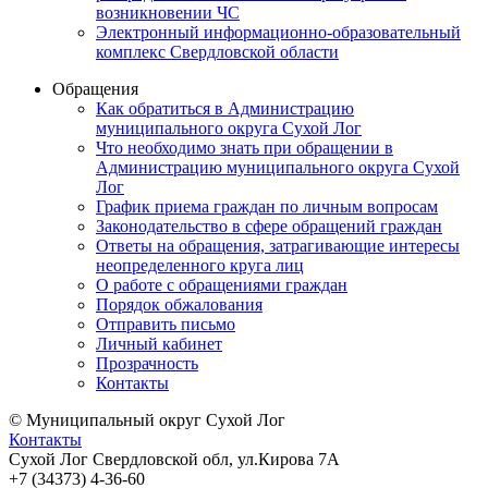
возникновении ЧС
Электронный информационно-образовательный
комплекс Свердловской области
Обращения
Как обратиться в Администрацию
муниципального округа Сухой Лог
Что необходимо знать при обращении в
Администрацию муниципального округа Сухой
Лог
График приема граждан по личным вопросам
Законодательство в сфере обращений граждан
Ответы на обращения, затрагивающие интересы
неопределенного круга лиц
О работе с обращениями граждан
Порядок обжалования
Отправить письмо
Личный кабинет
Прозрачность
Контакты
© Муниципальный округ Сухой Лог
Контакты
Сухой Лог Свердловской обл, ул.Кирова 7А
+7 (34373) 4-36-60