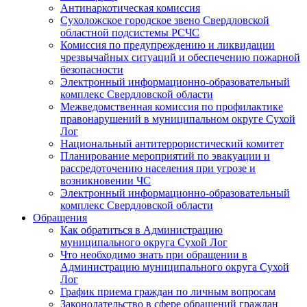
Антинаркотическая комиссия
Сухоложское городское звено Свердловской
областной подсистемы РСЧС
Комиссия по предупреждению и ликвидации
чрезвычайных ситуаций и обеспечению пожарной
безопасности
Электронный информационно-образовательный
комплекс Cвердловской области
Межведомственная комиссия по профилактике
правонарушений в муниципальном округе Сухой
Лог
Национальный антитеррористический комитет
Планирование мероприятий по эвакуации и
рассредоточению населения при угрозе и
возникновении ЧС
Электронный информационно-образовательный
комплекс Свердловской области
Обращения
Как обратиться в Администрацию
муниципального округа Сухой Лог
Что необходимо знать при обращении в
Администрацию муниципального округа Сухой
Лог
График приема граждан по личным вопросам
Законодательство в сфере обращений граждан