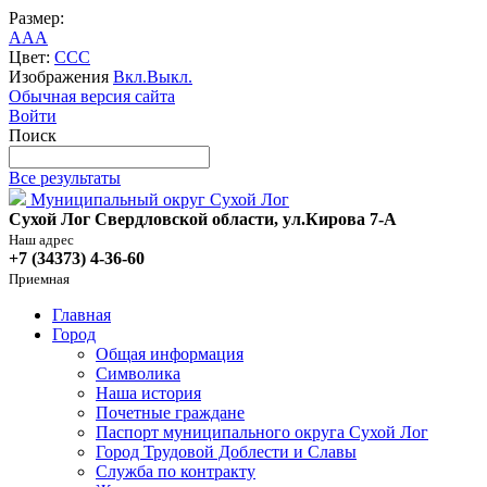
Размер:
A
A
A
Цвет:
C
C
C
Изображения
Вкл.
Выкл.
Обычная версия сайта
Войти
Поиск
Все результаты
Муниципальный округ Сухой Лог
Сухой Лог Свердловской области, ул.Кирова 7-А
Наш адрес
+7 (34373) 4-36-60
Приемная
Главная
Город
Общая информация
Символика
Наша история
Почетные граждане
Паспорт муниципального округа Сухой Лог
Город Трудовой Доблести и Славы
Служба по контракту