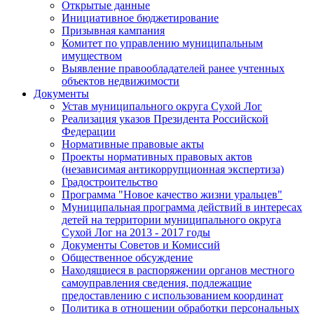
Открытые данные
Инициативное бюджетирование
Призывная кампания
Комитет по управлению муниципальным
имуществом
Выявление правообладателей ранее учтенных
объектов недвижимости
Документы
Устав муниципального округа Сухой Лог
Реализация указов Президента Российской
Федерации
Нормативные правовые акты
Проекты нормативных правовых актов
(независимая антикоррупционная экспертиза)
Градостроительство
Программа "Новое качество жизни уральцев"
Муниципальная программа действий в интересах
детей на территории муниципального округа
Сухой Лог на 2013 - 2017 годы
Документы Советов и Комиссий
Общественное обсуждение
Находящиеся в распоряжении органов местного
самоуправления сведения, подлежащие
предоставлению с использованием координат
Политика в отношении обработки персональных