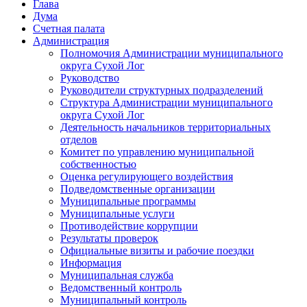
Глава
Дума
Счетная палата
Администрация
Полномочия Администрации муниципального
округа Сухой Лог
Руководство
Руководители структурных подразделений
Структура Администрации муниципального
округа Сухой Лог
Деятельность начальников территориальных
отделов
Комитет по управлению муниципальной
собственностью
Оценка регулирующего воздействия
Подведомственные организации
Муниципальные программы
Муниципальные услуги
Противодействие коррупции
Результаты проверок
Официальные визиты и рабочие поездки
Информация
Муниципальная служба
Ведомственный контроль
Муниципальный контроль