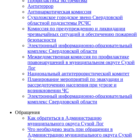
Профилактика экстремизма
Антитеррор
Антинаркотическая комиссия
Сухоложское городское звено Свердловской
областной подсистемы РСЧС
Комиссия по предупреждению и ликвидации
чрезвычайных ситуаций и обеспечению пожарной
безопасности
Электронный информационно-образовательный
комплекс Cвердловской области
Межведомственная комиссия по профилактике
правонарушений в муниципальном округе Сухой
Лог
Национальный антитеррористический комитет
Планирование мероприятий по эвакуации и
рассредоточению населения при угрозе и
возникновении ЧС
Электронный информационно-образовательный
комплекс Свердловской области
Обращения
Как обратиться в Администрацию
муниципального округа Сухой Лог
Что необходимо знать при обращении в
Администрацию муниципального округа Сухой