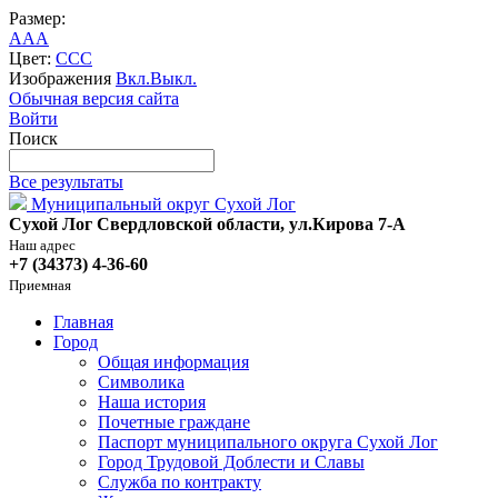
Размер:
A
A
A
Цвет:
C
C
C
Изображения
Вкл.
Выкл.
Обычная версия сайта
Войти
Поиск
Все результаты
Муниципальный округ Сухой Лог
Сухой Лог Свердловской области, ул.Кирова 7-А
Наш адрес
+7 (34373) 4-36-60
Приемная
Главная
Город
Общая информация
Символика
Наша история
Почетные граждане
Паспорт муниципального округа Сухой Лог
Город Трудовой Доблести и Славы
Служба по контракту