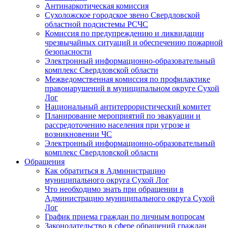
Антинаркотическая комиссия
Сухоложское городское звено Свердловской
областной подсистемы РСЧС
Комиссия по предупреждению и ликвидации
чрезвычайных ситуаций и обеспечению пожарной
безопасности
Электронный информационно-образовательный
комплекс Cвердловской области
Межведомственная комиссия по профилактике
правонарушений в муниципальном округе Сухой
Лог
Национальный антитеррористический комитет
Планирование мероприятий по эвакуации и
рассредоточению населения при угрозе и
возникновении ЧС
Электронный информационно-образовательный
комплекс Свердловской области
Обращения
Как обратиться в Администрацию
муниципального округа Сухой Лог
Что необходимо знать при обращении в
Администрацию муниципального округа Сухой
Лог
График приема граждан по личным вопросам
Законодательство в сфере обращений граждан