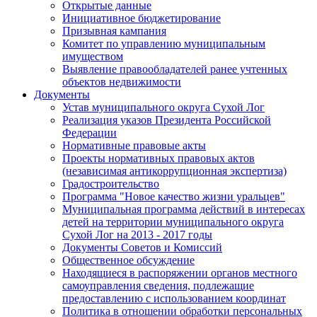
Открытые данные
Инициативное бюджетирование
Призывная кампания
Комитет по управлению муниципальным
имуществом
Выявление правообладателей ранее учтенных
объектов недвижимости
Документы
Устав муниципального округа Сухой Лог
Реализация указов Президента Российской
Федерации
Нормативные правовые акты
Проекты нормативных правовых актов
(независимая антикоррупционная экспертиза)
Градостроительство
Программа "Новое качество жизни уральцев"
Муниципальная программа действий в интересах
детей на территории муниципального округа
Сухой Лог на 2013 - 2017 годы
Документы Советов и Комиссий
Общественное обсуждение
Находящиеся в распоряжении органов местного
самоуправления сведения, подлежащие
предоставлению с использованием координат
Политика в отношении обработки персональных