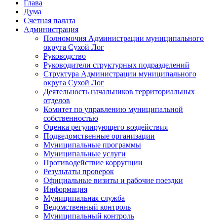
Глава
Дума
Счетная палата
Администрация
Полномочия Администрации муниципального
округа Сухой Лог
Руководство
Руководители структурных подразделений
Структура Администрации муниципального
округа Сухой Лог
Деятельность начальников территориальных
отделов
Комитет по управлению муниципальной
собственностью
Оценка регулирующего воздействия
Подведомственные организации
Муниципальные программы
Муниципальные услуги
Противодействие коррупции
Результаты проверок
Официальные визиты и рабочие поездки
Информация
Муниципальная служба
Ведомственный контроль
Муниципальный контроль