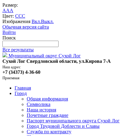
Размер:
A
A
A
Цвет:
C
C
C
Изображения
Вкл.
Выкл.
Обычная версия сайта
Войти
Поиск
Все результаты
Муниципальный округ Сухой Лог
Сухой Лог Свердловской области, ул.Кирова 7-А
Наш адрес
+7 (34373) 4-36-60
Приемная
Главная
Город
Общая информация
Символика
Наша история
Почетные граждане
Паспорт муниципального округа Сухой Лог
Город Трудовой Доблести и Славы
Служба по контракту