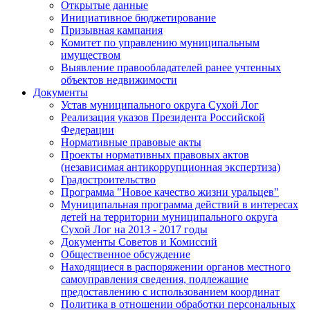
Открытые данные
Инициативное бюджетирование
Призывная кампания
Комитет по управлению муниципальным
имуществом
Выявление правообладателей ранее учтенных
объектов недвижимости
Документы
Устав муниципального округа Сухой Лог
Реализация указов Президента Российской
Федерации
Нормативные правовые акты
Проекты нормативных правовых актов
(независимая антикоррупционная экспертиза)
Градостроительство
Программа "Новое качество жизни уральцев"
Муниципальная программа действий в интересах
детей на территории муниципального округа
Сухой Лог на 2013 - 2017 годы
Документы Советов и Комиссий
Общественное обсуждение
Находящиеся в распоряжении органов местного
самоуправления сведения, подлежащие
предоставлению с использованием координат
Политика в отношении обработки персональных