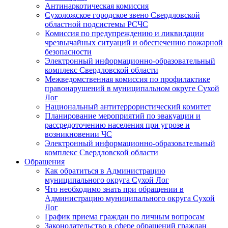
Антинаркотическая комиссия
Сухоложское городское звено Свердловской
областной подсистемы РСЧС
Комиссия по предупреждению и ликвидации
чрезвычайных ситуаций и обеспечению пожарной
безопасности
Электронный информационно-образовательный
комплекс Cвердловской области
Межведомственная комиссия по профилактике
правонарушений в муниципальном округе Сухой
Лог
Национальный антитеррористический комитет
Планирование мероприятий по эвакуации и
рассредоточению населения при угрозе и
возникновении ЧС
Электронный информационно-образовательный
комплекс Свердловской области
Обращения
Как обратиться в Администрацию
муниципального округа Сухой Лог
Что необходимо знать при обращении в
Администрацию муниципального округа Сухой
Лог
График приема граждан по личным вопросам
Законодательство в сфере обращений граждан