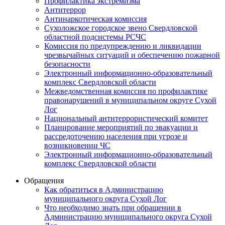
Профилактика экстремизма
Антитеррор
Антинаркотическая комиссия
Сухоложское городское звено Свердловской
областной подсистемы РСЧС
Комиссия по предупреждению и ликвидации
чрезвычайных ситуаций и обеспечению пожарной
безопасности
Электронный информационно-образовательный
комплекс Cвердловской области
Межведомственная комиссия по профилактике
правонарушений в муниципальном округе Сухой
Лог
Национальный антитеррористический комитет
Планирование мероприятий по эвакуации и
рассредоточению населения при угрозе и
возникновении ЧС
Электронный информационно-образовательный
комплекс Свердловской области
Обращения
Как обратиться в Администрацию
муниципального округа Сухой Лог
Что необходимо знать при обращении в
Администрацию муниципального округа Сухой