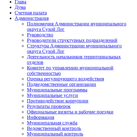
Глава
Дума
Счетная палата
Администрация
Полномочия Администрации муниципального
округа Сухой Лог
Руководство
Руководители структурных подразделений
Структура Администрации муниципального
округа Сухой Лог
Деятельность начальников территориальных
отделов
Комитет по управлению муниципальной
собственностью
Оценка регулирующего воздействия
Подведомственные организации
Муниципальные программы
Муниципальные услуги
Противодействие коррупции
Результаты проверок
Официальные визиты и рабочие поездки
Информация
Муниципальная служба
Ведомственный контроль
Муниципальный контроль