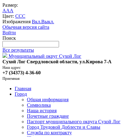
Размер:
A
A
A
Цвет:
C
C
C
Изображения
Вкл.
Выкл.
Обычная версия сайта
Войти
Поиск
Все результаты
Муниципальный округ Сухой Лог
Сухой Лог Свердловской области, ул.Кирова 7-А
Наш адрес
+7 (34373) 4-36-60
Приемная
Главная
Город
Общая информация
Символика
Наша история
Почетные граждане
Паспорт муниципального округа Сухой Лог
Город Трудовой Доблести и Славы
Служба по контракту