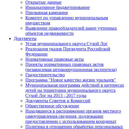
Открытые данные
Инициативное бюджетирование
Призывная кампания
Комитет по управлению муниципальным
имуществом
Выявление правообладателей ранее учтенных
объектов недвижимости
Документы
Устав муниципального округа Сухой Лог
Реализация указов Президента Российской
Федерации
Нормативные правовые акты
Проекты нормативных правовых актов
(независимая антикоррупционная экспертиза)
Градостроительство
Программа "Новое качество жизни уральцев"
Муниципальная программа действий в интересах
детей на территории муниципального округа
Сухой Лог на 2013 - 2017 годы
Документы Советов и Комиссий
Общественное обсуждение
Находящиеся в распоряжении органов местного
самоуправления сведения, подлежащие
предоставлению с использованием координат
Политика в отношении обработки персональных