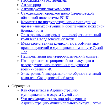
Профилактика экстремизма
Антитеррор
Антинаркотическая комиссия
Сухоложское городское звено Свердловской
областной подсистемы РСЧС
Комиссия по предупреждению и ликвидации
чрезвычайных ситуаций и обеспечению пожарной
безопасности
Электронный информационно-образовательный
комплекс Cвердловской области
Межведомственная комиссия по профилактике
правонарушений в муниципальном округе Сухой
Лог
Национальный антитеррористический комитет
Планирование мероприятий по эвакуации и
рассредоточению населения при угрозе и
возникновении ЧС
Электронный информационно-образовательный
комплекс Свердловской области
Обращения
Как обратиться в Администрацию
муниципального округа Сухой Лог
Что необходимо знать при обращении в
Администрацию муниципального округа Сухой