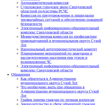
Антинаркотическая комиссия
Сухоложское городское звено Свердловской
областной подсистемы РСЧС
Комиссия по предупреждению и ликвидации
чрезвычайных ситуаций и обеспечению пожарной
безопасности
Электронный информационно-образовательный
комплекс Cвердловской области
Межведомственная комиссия по профилактике
правонарушений в муниципальном округе Сухой
Лог
Национальный антитеррористический комитет
Планирование мероприятий по эвакуации и
рассредоточению населения при угрозе и
возникновении ЧС
Электронный информационно-образовательный
комплекс Свердловской области
Обращения
Как обратиться в Администрацию
муниципального округа Сухой Лог
Что необходимо знать при обращении в
Администрацию муниципального округа Сухой
Лог
График приема граждан по личным вопросам
Законодательство в сфере обращений граждан