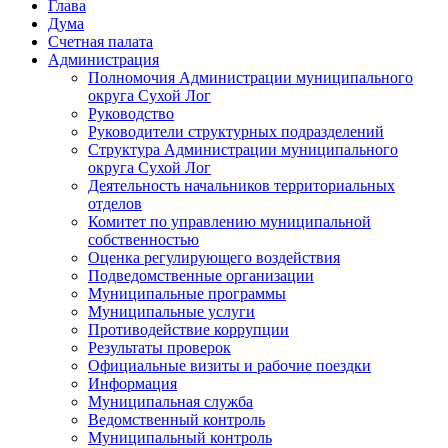
Глава
Дума
Счетная палата
Администрация
Полномочия Администрации муниципального
округа Сухой Лог
Руководство
Руководители структурных подразделений
Структура Администрации муниципального
округа Сухой Лог
Деятельность начальников территориальных
отделов
Комитет по управлению муниципальной
собственностью
Оценка регулирующего воздействия
Подведомственные организации
Муниципальные программы
Муниципальные услуги
Противодействие коррупции
Результаты проверок
Официальные визиты и рабочие поездки
Информация
Муниципальная служба
Ведомственный контроль
Муниципальный контроль