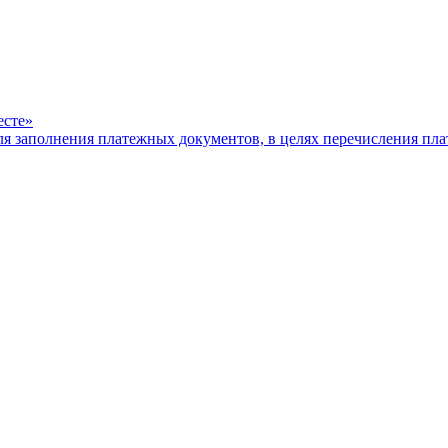
есте»
ля заполнения платежных документов, в целях перечисления п