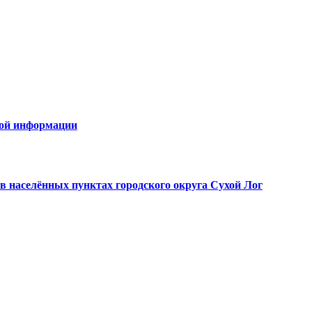
овой информации
в населённых пунктах городского округа Сухой Лог