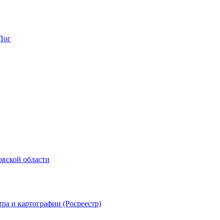
Лог
овской области
ра и картографии (Росреестр)