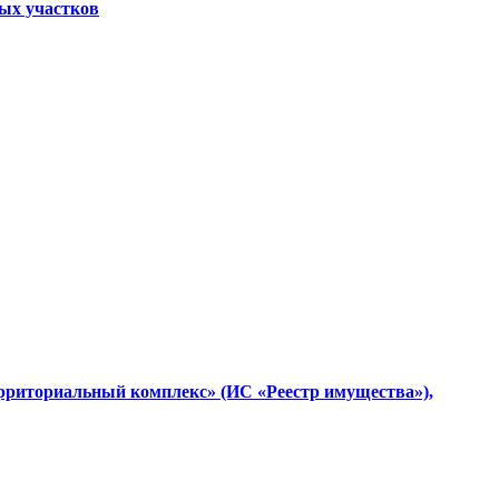
ных участков
ерриториальный комплекс» (ИС «Реестр имущества»),