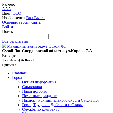
Размер:
A
A
A
Цвет:
C
C
C
Изображения
Вкл.
Выкл.
Обычная версия сайта
Войти
Поиск
Все результаты
Муниципальный округ Сухой Лог
Сухой Лог Свердловской области, ул.Кирова 7-А
Наш адрес
+7 (34373) 4-36-60
Приемная
Главная
Город
Общая информация
Символика
Наша история
Почетные граждане
Паспорт муниципального округа Сухой Лог
Город Трудовой Доблести и Славы
Служба по контракту