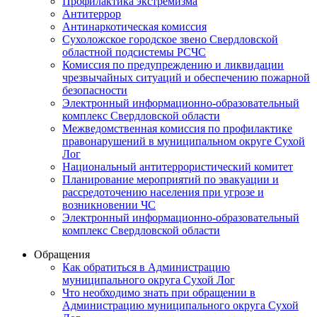
Профилактика экстремизма
Антитеррор
Антинаркотическая комиссия
Сухоложское городское звено Свердловской
областной подсистемы РСЧС
Комиссия по предупреждению и ликвидации
чрезвычайных ситуаций и обеспечению пожарной
безопасности
Электронный информационно-образовательный
комплекс Cвердловской области
Межведомственная комиссия по профилактике
правонарушений в муниципальном округе Сухой
Лог
Национальный антитеррористический комитет
Планирование мероприятий по эвакуации и
рассредоточению населения при угрозе и
возникновении ЧС
Электронный информационно-образовательный
комплекс Свердловской области
Обращения
Как обратиться в Администрацию
муниципального округа Сухой Лог
Что необходимо знать при обращении в
Администрацию муниципального округа Сухой