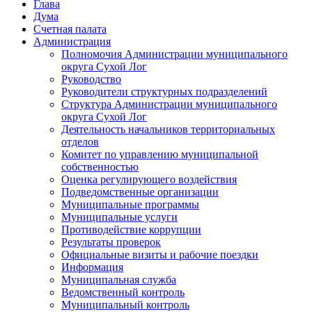
Глава
Дума
Счетная палата
Администрация
Полномочия Администрации муниципального
округа Сухой Лог
Руководство
Руководители структурных подразделений
Структура Администрации муниципального
округа Сухой Лог
Деятельность начальников территориальных
отделов
Комитет по управлению муниципальной
собственностью
Оценка регулирующего воздействия
Подведомственные организации
Муниципальные программы
Муниципальные услуги
Противодействие коррупции
Результаты проверок
Официальные визиты и рабочие поездки
Информация
Муниципальная служба
Ведомственный контроль
Муниципальный контроль