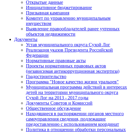
Открытые данные
Инициативное бюджетирование
Призывная кампания
Комитет по управлению муниципальным
имуществом
Выявление правообладателей ранее учтенных
объектов недвижимости
Документы
Устав муниципального округа Сухой Лог
Реализация указов Президента Российской
Федерации
Нормативные правовые акты
Проекты нормативных правовых актов
(независимая антикоррупционная экспертиза)
Градостроительство
Программа "Новое качество жизни уральцев"
Муниципальная программа действий в интересах
детей на территории муниципального округа
Сухой Лог на 2013 - 2017 годы
Документы Советов и Комиссий
Общественное обсуждение
Находящиеся в распоряжении органов местного
самоуправления сведения, подлежащие
предоставлению с использованием координат
Политика в отношении обработки персональных