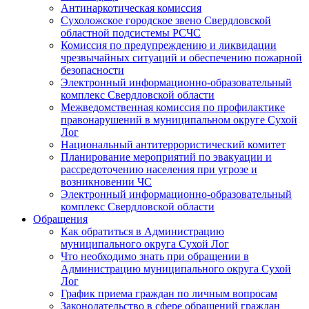
Антинаркотическая комиссия
Сухоложское городское звено Свердловской
областной подсистемы РСЧС
Комиссия по предупреждению и ликвидации
чрезвычайных ситуаций и обеспечению пожарной
безопасности
Электронный информационно-образовательный
комплекс Cвердловской области
Межведомственная комиссия по профилактике
правонарушений в муниципальном округе Сухой
Лог
Национальный антитеррористический комитет
Планирование мероприятий по эвакуации и
рассредоточению населения при угрозе и
возникновении ЧС
Электронный информационно-образовательный
комплекс Свердловской области
Обращения
Как обратиться в Администрацию
муниципального округа Сухой Лог
Что необходимо знать при обращении в
Администрацию муниципального округа Сухой
Лог
График приема граждан по личным вопросам
Законодательство в сфере обращений граждан