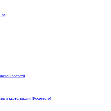
Лог
овской области
ра и картографии (Росреестр)