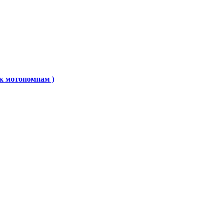
к мотопомпам )