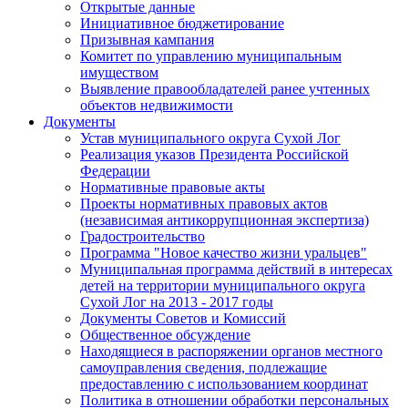
Открытые данные
Инициативное бюджетирование
Призывная кампания
Комитет по управлению муниципальным
имуществом
Выявление правообладателей ранее учтенных
объектов недвижимости
Документы
Устав муниципального округа Сухой Лог
Реализация указов Президента Российской
Федерации
Нормативные правовые акты
Проекты нормативных правовых актов
(независимая антикоррупционная экспертиза)
Градостроительство
Программа "Новое качество жизни уральцев"
Муниципальная программа действий в интересах
детей на территории муниципального округа
Сухой Лог на 2013 - 2017 годы
Документы Советов и Комиссий
Общественное обсуждение
Находящиеся в распоряжении органов местного
самоуправления сведения, подлежащие
предоставлению с использованием координат
Политика в отношении обработки персональных