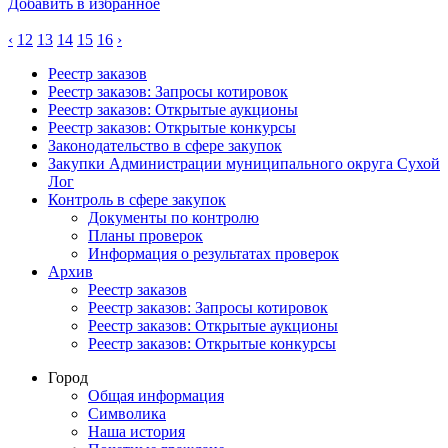
Добавить в избранное
‹
12
13
14
15
16
›
Реестр заказов
Реестр заказов: Запросы котировок
Реестр заказов: Открытые аукционы
Реестр заказов: Открытые конкурсы
Законодательство в сфере закупок
Закупки Администрации муниципального округа Сухой
Лог
Контроль в сфере закупок
Документы по контролю
Планы проверок
Информация о результатах проверок
Архив
Реестр заказов
Реестр заказов: Запросы котировок
Реестр заказов: Открытые аукционы
Реестр заказов: Открытые конкурсы
Город
Общая информация
Символика
Наша история