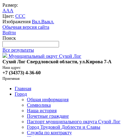
Размер:
A
A
A
Цвет:
C
C
C
Изображения
Вкл.
Выкл.
Обычная версия сайта
Войти
Поиск
Все результаты
Муниципальный округ Сухой Лог
Сухой Лог Свердловской области, ул.Кирова 7-А
Наш адрес
+7 (34373) 4-36-60
Приемная
Главная
Город
Общая информация
Символика
Наша история
Почетные граждане
Паспорт муниципального округа Сухой Лог
Город Трудовой Доблести и Славы
Служба по контракту