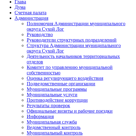
Глава
Дума
Счетная палата
Администрация
Полномочия Администрации муниципального
округа Сухой Лог
Руководство
Руководители структурных подразделений
Структура Администрации муниципального
округа Сухой Лог
Деятельность начальников территориальных
отделов
Комитет по управлению муниципальной
собственностью
Оценка регулирующего воздействия
Подведомственные организации
Муниципальные программы
Муниципальные услуги
Противодействие коррупции
Результаты проверок
Официальные визиты и рабочие поездки
Информация
Муниципальная служба
Ведомственный контроль
Муниципальный контроль