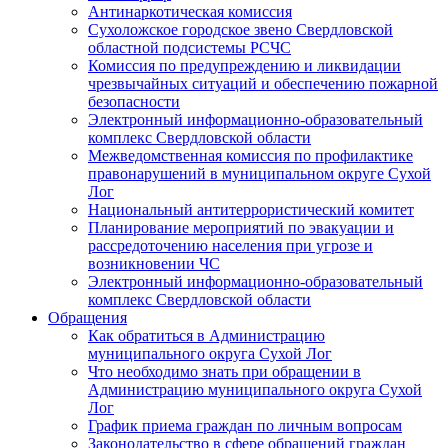
Антинаркотическая комиссия
Сухоложское городское звено Свердловской
областной подсистемы РСЧС
Комиссия по предупреждению и ликвидации
чрезвычайных ситуаций и обеспечению пожарной
безопасности
Электронный информационно-образовательный
комплекс Cвердловской области
Межведомственная комиссия по профилактике
правонарушений в муниципальном округе Сухой
Лог
Национальный антитеррористический комитет
Планирование мероприятий по эвакуации и
рассредоточению населения при угрозе и
возникновении ЧС
Электронный информационно-образовательный
комплекс Свердловской области
Обращения
Как обратиться в Администрацию
муниципального округа Сухой Лог
Что необходимо знать при обращении в
Администрацию муниципального округа Сухой
Лог
График приема граждан по личным вопросам
Законодательство в сфере обращений граждан