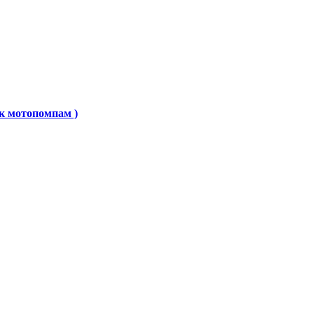
к мотопомпам )