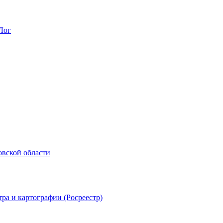
Лог
овской области
ра и картографии (Росреестр)