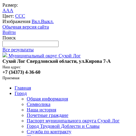
Размер:
A
A
A
Цвет:
C
C
C
Изображения
Вкл.
Выкл.
Обычная версия сайта
Войти
Поиск
Все результаты
Муниципальный округ Сухой Лог
Сухой Лог Свердловской области, ул.Кирова 7-А
Наш адрес
+7 (34373) 4-36-60
Приемная
Главная
Город
Общая информация
Символика
Наша история
Почетные граждане
Паспорт муниципального округа Сухой Лог
Город Трудовой Доблести и Славы
Служба по контракту