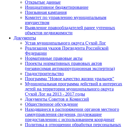
Открытые данные
Инициативное бюджетирование
Призывная кампания
Комитет по управлению муниципальным
имуществом
Выявление правообладателей ранее учтенных
объектов недвижимости
Документы
Устав муниципального округа Сухой Лог
Реализация указов Президента Российской
Федерации
Нормативные правовые акты
Проекты нормативных правовых актов
(независимая антикоррупционная экспертиза)
Градостроительство
Программа "Новое качество жизни уральцев"
Муниципальная программа действий в интересах
детей на территории муниципального округа
Сухой Лог на 2013 - 2017 годы
Документы Советов и Комиссий
Общественное обсуждение
Находящиеся в распоряжении органов местного
самоуправления сведения, подлежащие
предоставлению с использованием координат
Политика в отношении обработки персональных