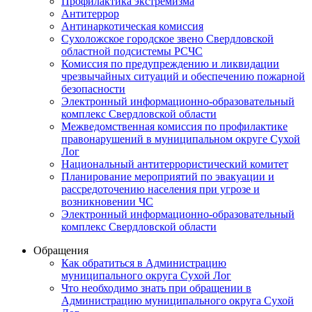
Профилактика экстремизма
Антитеррор
Антинаркотическая комиссия
Сухоложское городское звено Свердловской
областной подсистемы РСЧС
Комиссия по предупреждению и ликвидации
чрезвычайных ситуаций и обеспечению пожарной
безопасности
Электронный информационно-образовательный
комплекс Cвердловской области
Межведомственная комиссия по профилактике
правонарушений в муниципальном округе Сухой
Лог
Национальный антитеррористический комитет
Планирование мероприятий по эвакуации и
рассредоточению населения при угрозе и
возникновении ЧС
Электронный информационно-образовательный
комплекс Свердловской области
Обращения
Как обратиться в Администрацию
муниципального округа Сухой Лог
Что необходимо знать при обращении в
Администрацию муниципального округа Сухой