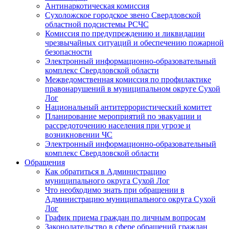
Антинаркотическая комиссия
Сухоложское городское звено Свердловской
областной подсистемы РСЧС
Комиссия по предупреждению и ликвидации
чрезвычайных ситуаций и обеспечению пожарной
безопасности
Электронный информационно-образовательный
комплекс Cвердловской области
Межведомственная комиссия по профилактике
правонарушений в муниципальном округе Сухой
Лог
Национальный антитеррористический комитет
Планирование мероприятий по эвакуации и
рассредоточению населения при угрозе и
возникновении ЧС
Электронный информационно-образовательный
комплекс Свердловской области
Обращения
Как обратиться в Администрацию
муниципального округа Сухой Лог
Что необходимо знать при обращении в
Администрацию муниципального округа Сухой
Лог
График приема граждан по личным вопросам
Законодательство в сфере обращений граждан