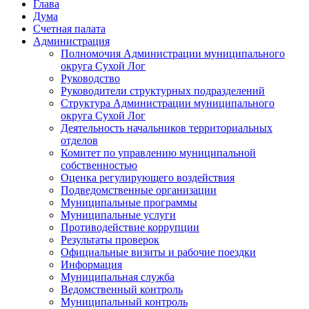
Глава
Дума
Счетная палата
Администрация
Полномочия Администрации муниципального
округа Сухой Лог
Руководство
Руководители структурных подразделений
Структура Администрации муниципального
округа Сухой Лог
Деятельность начальников территориальных
отделов
Комитет по управлению муниципальной
собственностью
Оценка регулирующего воздействия
Подведомственные организации
Муниципальные программы
Муниципальные услуги
Противодействие коррупции
Результаты проверок
Официальные визиты и рабочие поездки
Информация
Муниципальная служба
Ведомственный контроль
Муниципальный контроль