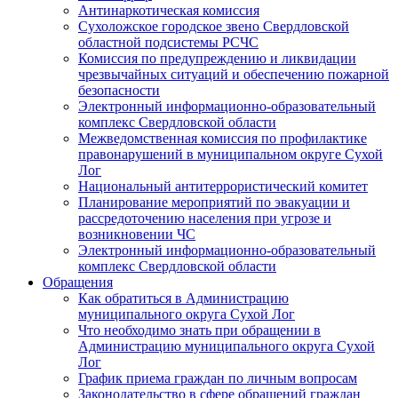
Антинаркотическая комиссия
Сухоложское городское звено Свердловской
областной подсистемы РСЧС
Комиссия по предупреждению и ликвидации
чрезвычайных ситуаций и обеспечению пожарной
безопасности
Электронный информационно-образовательный
комплекс Cвердловской области
Межведомственная комиссия по профилактике
правонарушений в муниципальном округе Сухой
Лог
Национальный антитеррористический комитет
Планирование мероприятий по эвакуации и
рассредоточению населения при угрозе и
возникновении ЧС
Электронный информационно-образовательный
комплекс Свердловской области
Обращения
Как обратиться в Администрацию
муниципального округа Сухой Лог
Что необходимо знать при обращении в
Администрацию муниципального округа Сухой
Лог
График приема граждан по личным вопросам
Законодательство в сфере обращений граждан