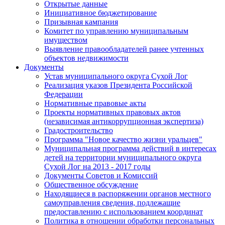
Открытые данные
Инициативное бюджетирование
Призывная кампания
Комитет по управлению муниципальным
имуществом
Выявление правообладателей ранее учтенных
объектов недвижимости
Документы
Устав муниципального округа Сухой Лог
Реализация указов Президента Российской
Федерации
Нормативные правовые акты
Проекты нормативных правовых актов
(независимая антикоррупционная экспертиза)
Градостроительство
Программа "Новое качество жизни уральцев"
Муниципальная программа действий в интересах
детей на территории муниципального округа
Сухой Лог на 2013 - 2017 годы
Документы Советов и Комиссий
Общественное обсуждение
Находящиеся в распоряжении органов местного
самоуправления сведения, подлежащие
предоставлению с использованием координат
Политика в отношении обработки персональных