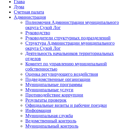
Глава
Дума
Счетная палата
Администрация
Полномочия Администрации муниципального
округа Сухой Лог
Руководство
Руководители структурных подразделений
Структура Администрации муниципального
округа Сухой Лог
Деятельность начальников территориальных
отделов
Комитет по управлению муниципальной
собственностью
Оценка регулирующего воздействия
Подведомственные организации
Муниципальные программы
Муниципальные услуги
Противодействие коррупции
Результаты проверок
Официальные визиты и рабочие поездки
Информация
Муниципальная служба
Ведомственный контроль
Муниципальный контроль