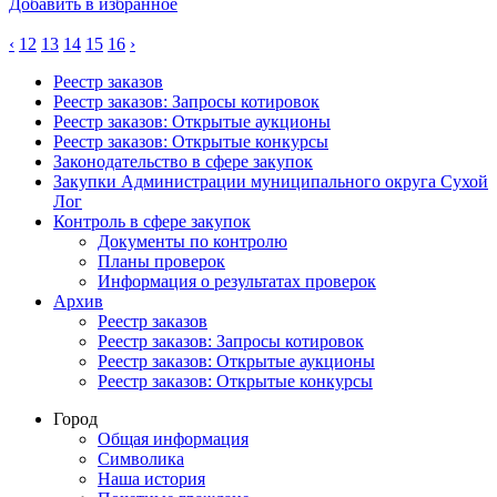
Добавить в избранное
‹
12
13
14
15
16
›
Реестр заказов
Реестр заказов: Запросы котировок
Реестр заказов: Открытые аукционы
Реестр заказов: Открытые конкурсы
Законодательство в сфере закупок
Закупки Администрации муниципального округа Сухой
Лог
Контроль в сфере закупок
Документы по контролю
Планы проверок
Информация о результатах проверок
Архив
Реестр заказов
Реестр заказов: Запросы котировок
Реестр заказов: Открытые аукционы
Реестр заказов: Открытые конкурсы
Город
Общая информация
Символика
Наша история