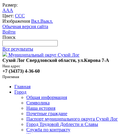
Размер:
A
A
A
Цвет:
C
C
C
Изображения
Вкл.
Выкл.
Обычная версия сайта
Войти
Поиск
Все результаты
Муниципальный округ Сухой Лог
Сухой Лог Свердловской области, ул.Кирова 7-А
Наш адрес
+7 (34373) 4-36-60
Приемная
Главная
Город
Общая информация
Символика
Наша история
Почетные граждане
Паспорт муниципального округа Сухой Лог
Город Трудовой Доблести и Славы
Служба по контракту