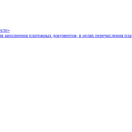
есте»
ля заполнения платежных документов, в целях перечисления п