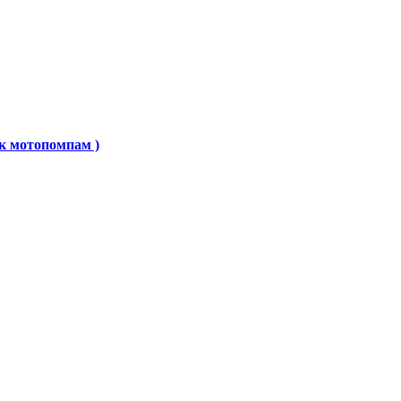
к мотопомпам )