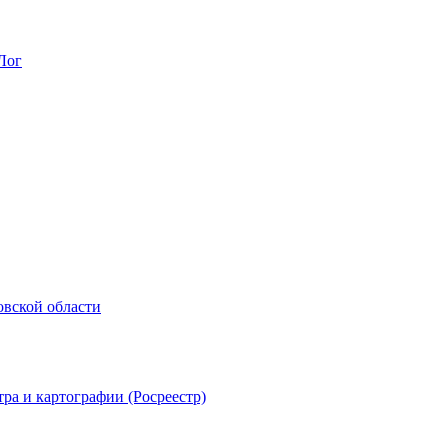
Лог
овской области
ра и картографии (Росреестр)