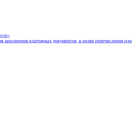
есте»
ля заполнения платежных документов, в целях перечисления п