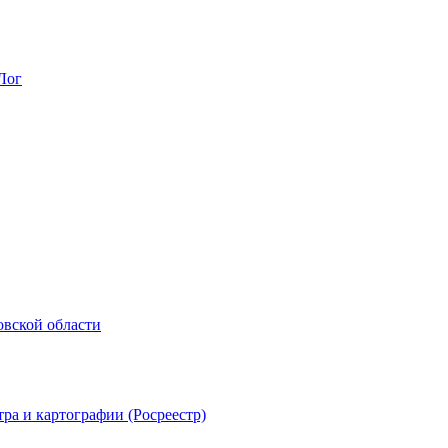
Лог
овской области
ра и картографии (Росреестр)