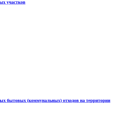
ных участков
дых бытовых (коммунальных) отходов на территории