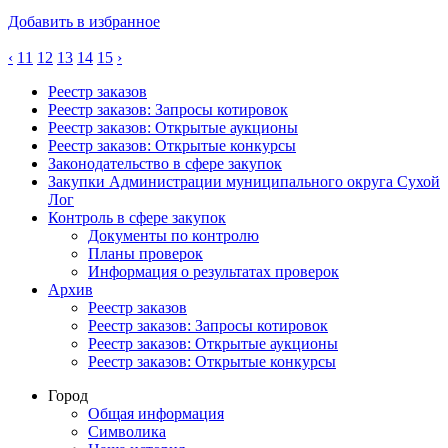
Добавить в избранное
‹
11
12
13
14
15
›
Реестр заказов
Реестр заказов: Запросы котировок
Реестр заказов: Открытые аукционы
Реестр заказов: Открытые конкурсы
Законодательство в сфере закупок
Закупки Администрации муниципального округа Сухой
Лог
Контроль в сфере закупок
Документы по контролю
Планы проверок
Информация о результатах проверок
Архив
Реестр заказов
Реестр заказов: Запросы котировок
Реестр заказов: Открытые аукционы
Реестр заказов: Открытые конкурсы
Город
Общая информация
Символика