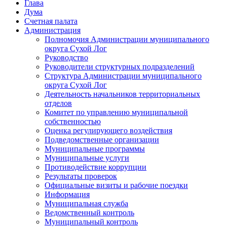
Глава
Дума
Счетная палата
Администрация
Полномочия Администрации муниципального
округа Сухой Лог
Руководство
Руководители структурных подразделений
Структура Администрации муниципального
округа Сухой Лог
Деятельность начальников территориальных
отделов
Комитет по управлению муниципальной
собственностью
Оценка регулирующего воздействия
Подведомственные организации
Муниципальные программы
Муниципальные услуги
Противодействие коррупции
Результаты проверок
Официальные визиты и рабочие поездки
Информация
Муниципальная служба
Ведомственный контроль
Муниципальный контроль