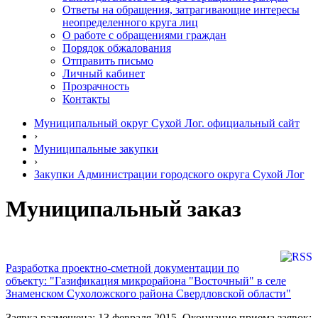
Ответы на обращения, затрагивающие интересы
неопределенного круга лиц
О работе с обращениями граждан
Порядок обжалования
Отправить письмо
Личный кабинет
Прозрачность
Контакты
Муниципальный округ Сухой Лог. официальный сайт
›
Муниципальные закупки
›
Закупки Администрации городского округа Сухой Лог
Муниципальный заказ
Разработка проектно-сметной документации по
объекту: "Газификация микрорайона "Восточный" в селе
Знаменском Сухоложского района Свердловской области"
Заявка размещена: 13 февраля 2015. Окончание приема заявок: