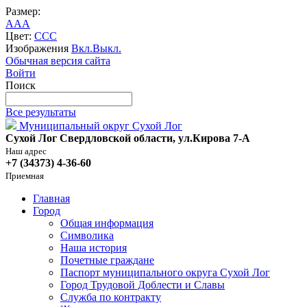
Размер:
A
A
A
Цвет:
C
C
C
Изображения
Вкл.
Выкл.
Обычная версия сайта
Войти
Поиск
Все результаты
Муниципальный округ Сухой Лог
Сухой Лог Свердловской области, ул.Кирова 7-А
Наш адрес
+7 (34373) 4-36-60
Приемная
Главная
Город
Общая информация
Символика
Наша история
Почетные граждане
Паспорт муниципального округа Сухой Лог
Город Трудовой Доблести и Славы
Служба по контракту