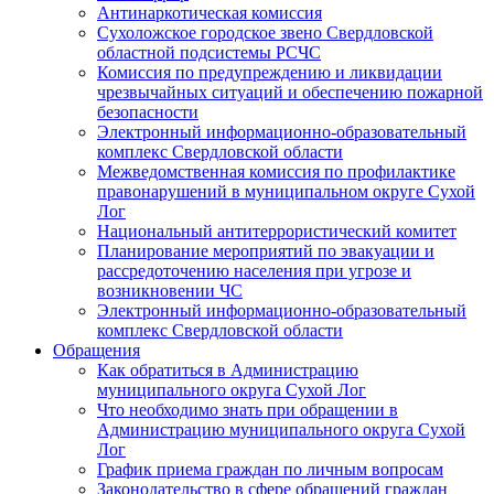
Антинаркотическая комиссия
Сухоложское городское звено Свердловской
областной подсистемы РСЧС
Комиссия по предупреждению и ликвидации
чрезвычайных ситуаций и обеспечению пожарной
безопасности
Электронный информационно-образовательный
комплекс Cвердловской области
Межведомственная комиссия по профилактике
правонарушений в муниципальном округе Сухой
Лог
Национальный антитеррористический комитет
Планирование мероприятий по эвакуации и
рассредоточению населения при угрозе и
возникновении ЧС
Электронный информационно-образовательный
комплекс Свердловской области
Обращения
Как обратиться в Администрацию
муниципального округа Сухой Лог
Что необходимо знать при обращении в
Администрацию муниципального округа Сухой
Лог
График приема граждан по личным вопросам
Законодательство в сфере обращений граждан