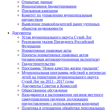
Открытые данные
Инициативное бюджетирование
Призывная кампания
Комитет по управлению муниципальным
имуществом
Выявление правообладателей ранее учтенных
объектов недвижимости
Документы
Устав муниципального округа Сухой Лог
Реализация указов Президента Российской
Федерации
Нормативные правовые акты
Проекты нормативных правовых актов
(независимая антикоррупционная экспертиза)
Градостроительство
Программа "Новое качество жизни уральцев"
Муниципальная программа действий в интересах
детей на территории муниципального округа
Сухой Лог на 2013 - 2017 годы
Документы Советов и Комиссий
Общественное обсуждение
Находящиеся в распоряжении органов местного
самоуправления сведения, подлежащие
предоставлению с использованием координат
Политика в отношении обработки персональных