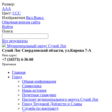
Размер:
A
A
A
Цвет:
C
C
C
Изображения
Вкл.
Выкл.
Обычная версия сайта
Войти
Поиск
Все результаты
Муниципальный округ Сухой Лог
Сухой Лог Свердловской области, ул.Кирова 7-А
Наш адрес
+7 (34373) 4-36-60
Приемная
Главная
Город
Общая информация
Символика
Наша история
Почетные граждане
Паспорт муниципального округа Сухой Лог
Город Трудовой Доблести и Славы
Служба по контракту