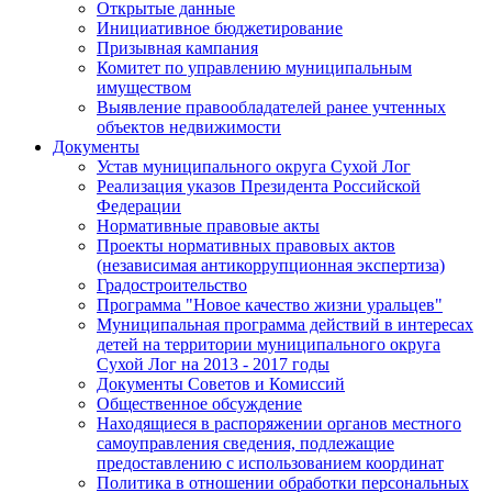
Открытые данные
Инициативное бюджетирование
Призывная кампания
Комитет по управлению муниципальным
имуществом
Выявление правообладателей ранее учтенных
объектов недвижимости
Документы
Устав муниципального округа Сухой Лог
Реализация указов Президента Российской
Федерации
Нормативные правовые акты
Проекты нормативных правовых актов
(независимая антикоррупционная экспертиза)
Градостроительство
Программа "Новое качество жизни уральцев"
Муниципальная программа действий в интересах
детей на территории муниципального округа
Сухой Лог на 2013 - 2017 годы
Документы Советов и Комиссий
Общественное обсуждение
Находящиеся в распоряжении органов местного
самоуправления сведения, подлежащие
предоставлению с использованием координат
Политика в отношении обработки персональных