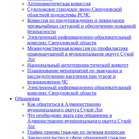
Антинаркотическая комиссия
Сухоложское городское звено Свердловской
областной подсистемы РСЧС
Комиссия по предупреждению и ликвидации
чрезвычайных ситуаций и обеспечению пожарной
безопасности
Электронный информационно-образовательный
комплекс Cвердловской области
Межведомственная комиссия по профилактике
правонарушений в муниципальном округе Сухой
Лог
Национальный антитеррористический комитет
Планирование мероприятий по эвакуации и
рассредоточению населения при угрозе и
возникновении ЧС
Электронный информационно-образовательный
комплекс Свердловской области
Обращения
Как обратиться в Администрацию
муниципального округа Сухой Лог
Что необходимо знать при обращении в
Администрацию муниципального округа Сухой
Лог
График приема граждан по личным вопросам
Законодательство в сфере обращений граждан