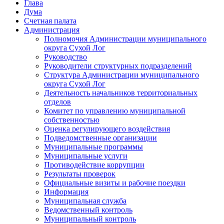
Глава
Дума
Счетная палата
Администрация
Полномочия Администрации муниципального
округа Сухой Лог
Руководство
Руководители структурных подразделений
Структура Администрации муниципального
округа Сухой Лог
Деятельность начальников территориальных
отделов
Комитет по управлению муниципальной
собственностью
Оценка регулирующего воздействия
Подведомственные организации
Муниципальные программы
Муниципальные услуги
Противодействие коррупции
Результаты проверок
Официальные визиты и рабочие поездки
Информация
Муниципальная служба
Ведомственный контроль
Муниципальный контроль