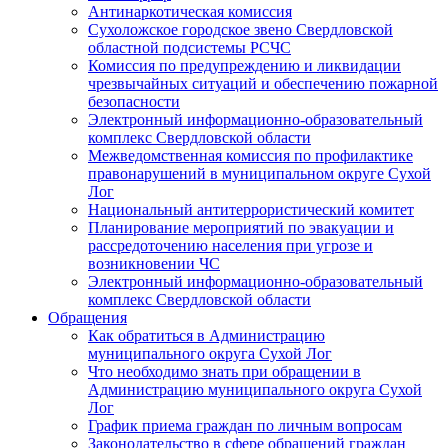
Антинаркотическая комиссия
Сухоложское городское звено Свердловской
областной подсистемы РСЧС
Комиссия по предупреждению и ликвидации
чрезвычайных ситуаций и обеспечению пожарной
безопасности
Электронный информационно-образовательный
комплекс Cвердловской области
Межведомственная комиссия по профилактике
правонарушений в муниципальном округе Сухой
Лог
Национальный антитеррористический комитет
Планирование мероприятий по эвакуации и
рассредоточению населения при угрозе и
возникновении ЧС
Электронный информационно-образовательный
комплекс Свердловской области
Обращения
Как обратиться в Администрацию
муниципального округа Сухой Лог
Что необходимо знать при обращении в
Администрацию муниципального округа Сухой
Лог
График приема граждан по личным вопросам
Законодательство в сфере обращений граждан