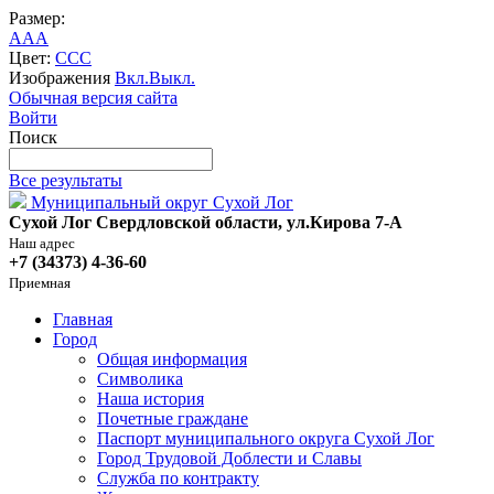
Размер:
A
A
A
Цвет:
C
C
C
Изображения
Вкл.
Выкл.
Обычная версия сайта
Войти
Поиск
Все результаты
Муниципальный округ Сухой Лог
Сухой Лог Свердловской области, ул.Кирова 7-А
Наш адрес
+7 (34373) 4-36-60
Приемная
Главная
Город
Общая информация
Символика
Наша история
Почетные граждане
Паспорт муниципального округа Сухой Лог
Город Трудовой Доблести и Славы
Служба по контракту