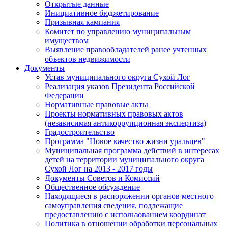
Открытые данные
Инициативное бюджетирование
Призывная кампания
Комитет по управлению муниципальным
имуществом
Выявление правообладателей ранее учтенных
объектов недвижимости
Документы
Устав муниципального округа Сухой Лог
Реализация указов Президента Российской
Федерации
Нормативные правовые акты
Проекты нормативных правовых актов
(независимая антикоррупционная экспертиза)
Градостроительство
Программа "Новое качество жизни уральцев"
Муниципальная программа действий в интересах
детей на территории муниципального округа
Сухой Лог на 2013 - 2017 годы
Документы Советов и Комиссий
Общественное обсуждение
Находящиеся в распоряжении органов местного
самоуправления сведения, подлежащие
предоставлению с использованием координат
Политика в отношении обработки персональных