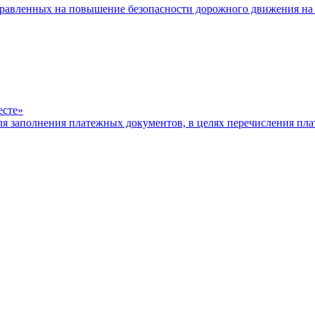
равленных на повышение безопасности дорожного движения на 
есте»
ля заполнения платежных документов, в целях перечисления п