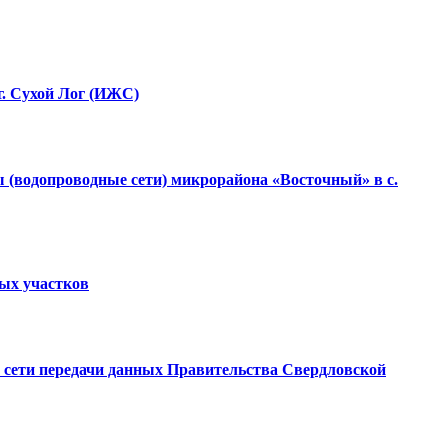
г. Сухой Лог (ИЖС)
 (водопроводные сети) микрорайона «Восточный» в с.
ных участков
ой сети передачи данных Правительства Свердловской