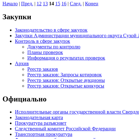
Начало
|
Пред.
|
12
13
14
15
16
|
След.
|
Конец
Закупки
Законодательство в сфере закупок
Закупки Администрации муниципального округа Сухой 
Контроль в сфере закупок
Документы по контролю
Планы проверок
Информация о результатах проверок
Архив
Реестр заказов
Реестр заказов: Запросы котировок
Реестр заказов: Открытые аукционы
Реестр заказов: Открытые конкурсы
Официально
Исполнительные органы государственной власти Свердл
Законодательная карта
Прокуратура разъясняет
Следственный комитет Российской Федерации
Транспортная прокуратура