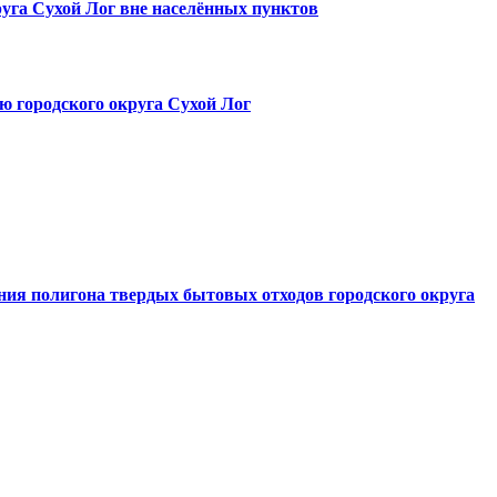
руга Сухой Лог вне населённых пунктов
ю городского округа Сухой Лог
ния полигона твердых бытовых отходов городского округа