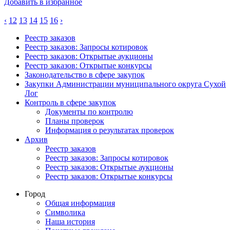
Добавить в избранное
‹
12
13
14
15
16
›
Реестр заказов
Реестр заказов: Запросы котировок
Реестр заказов: Открытые аукционы
Реестр заказов: Открытые конкурсы
Законодательство в сфере закупок
Закупки Администрации муниципального округа Сухой
Лог
Контроль в сфере закупок
Документы по контролю
Планы проверок
Информация о результатах проверок
Архив
Реестр заказов
Реестр заказов: Запросы котировок
Реестр заказов: Открытые аукционы
Реестр заказов: Открытые конкурсы
Город
Общая информация
Символика
Наша история