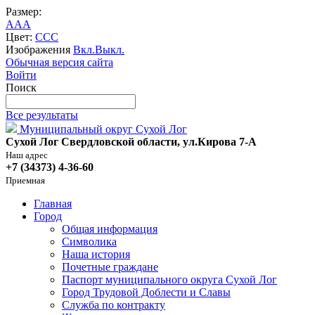
Размер:
A
A
A
Цвет:
C
C
C
Изображения
Вкл.
Выкл.
Обычная версия сайта
Войти
Поиск
Все результаты
Муниципальный округ Сухой Лог
Сухой Лог Свердловской области, ул.Кирова 7-А
Наш адрес
+7 (34373) 4-36-60
Приемная
Главная
Город
Общая информация
Символика
Наша история
Почетные граждане
Паспорт муниципального округа Сухой Лог
Город Трудовой Доблести и Славы
Служба по контракту