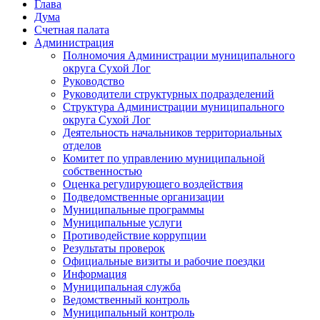
Глава
Дума
Счетная палата
Администрация
Полномочия Администрации муниципального
округа Сухой Лог
Руководство
Руководители структурных подразделений
Структура Администрации муниципального
округа Сухой Лог
Деятельность начальников территориальных
отделов
Комитет по управлению муниципальной
собственностью
Оценка регулирующего воздействия
Подведомственные организации
Муниципальные программы
Муниципальные услуги
Противодействие коррупции
Результаты проверок
Официальные визиты и рабочие поездки
Информация
Муниципальная служба
Ведомственный контроль
Муниципальный контроль