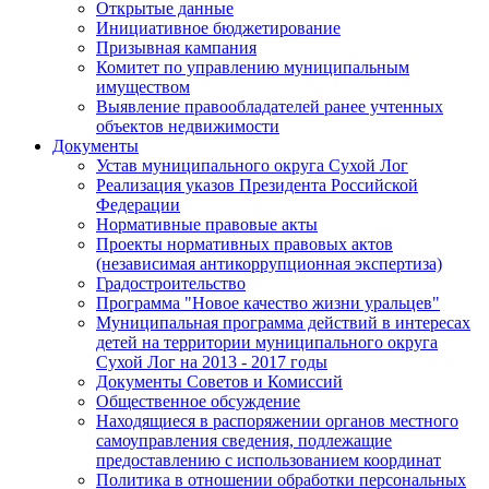
Открытые данные
Инициативное бюджетирование
Призывная кампания
Комитет по управлению муниципальным
имуществом
Выявление правообладателей ранее учтенных
объектов недвижимости
Документы
Устав муниципального округа Сухой Лог
Реализация указов Президента Российской
Федерации
Нормативные правовые акты
Проекты нормативных правовых актов
(независимая антикоррупционная экспертиза)
Градостроительство
Программа "Новое качество жизни уральцев"
Муниципальная программа действий в интересах
детей на территории муниципального округа
Сухой Лог на 2013 - 2017 годы
Документы Советов и Комиссий
Общественное обсуждение
Находящиеся в распоряжении органов местного
самоуправления сведения, подлежащие
предоставлению с использованием координат
Политика в отношении обработки персональных