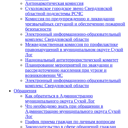
Антинаркотическая комиссия
Сухоложское городское звено Свердловской
областной подсистемы РСЧС
Комиссия по предупреждению и ликвидации
чрезвычайных ситуаций и обеспечению пожарной
безопасности
Электронный информационно-образовательный
комплекс Cвердловской области
Межведомственная комиссия по профилактике
правонарушений в муниципальном округе Сухой
Лог
Национальный антитеррористический комитет
Планирование мероприятий по эвакуации и
рассредоточению населения при угрозе и
возникновении ЧС
Электронный информационно-образовательный
комплекс Свердловской области
Обращения
Как обратиться в Администрацию
муниципального округа Сухой Лог
Что необходимо знать при обращении в
Администрацию муниципального округа Сухой
Лог
График приема граждан по личным вопросам
Законодательство в сфере обращений граждан