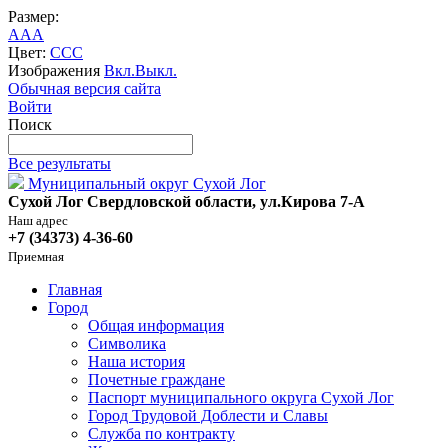
Размер:
A
A
A
Цвет:
C
C
C
Изображения
Вкл.
Выкл.
Обычная версия сайта
Войти
Поиск
Все результаты
Муниципальный округ Сухой Лог
Сухой Лог Свердловской области, ул.Кирова 7-А
Наш адрес
+7 (34373) 4-36-60
Приемная
Главная
Город
Общая информация
Символика
Наша история
Почетные граждане
Паспорт муниципального округа Сухой Лог
Город Трудовой Доблести и Славы
Служба по контракту