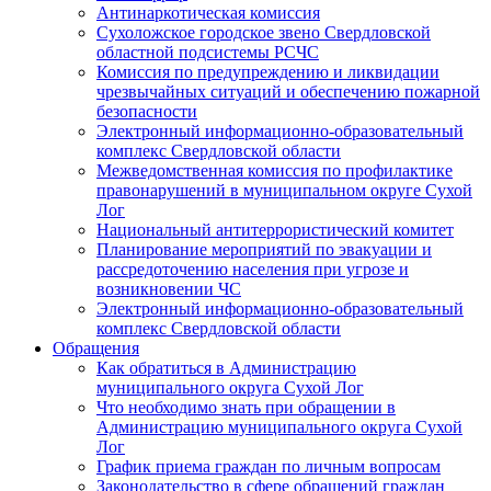
Антинаркотическая комиссия
Сухоложское городское звено Свердловской
областной подсистемы РСЧС
Комиссия по предупреждению и ликвидации
чрезвычайных ситуаций и обеспечению пожарной
безопасности
Электронный информационно-образовательный
комплекс Cвердловской области
Межведомственная комиссия по профилактике
правонарушений в муниципальном округе Сухой
Лог
Национальный антитеррористический комитет
Планирование мероприятий по эвакуации и
рассредоточению населения при угрозе и
возникновении ЧС
Электронный информационно-образовательный
комплекс Свердловской области
Обращения
Как обратиться в Администрацию
муниципального округа Сухой Лог
Что необходимо знать при обращении в
Администрацию муниципального округа Сухой
Лог
График приема граждан по личным вопросам
Законодательство в сфере обращений граждан