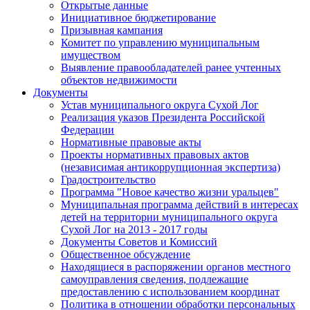
Открытые данные
Инициативное бюджетирование
Призывная кампания
Комитет по управлению муниципальным
имуществом
Выявление правообладателей ранее учтенных
объектов недвижимости
Документы
Устав муниципального округа Сухой Лог
Реализация указов Президента Российской
Федерации
Нормативные правовые акты
Проекты нормативных правовых актов
(независимая антикоррупционная экспертиза)
Градостроительство
Программа "Новое качество жизни уральцев"
Муниципальная программа действий в интересах
детей на территории муниципального округа
Сухой Лог на 2013 - 2017 годы
Документы Советов и Комиссий
Общественное обсуждение
Находящиеся в распоряжении органов местного
самоуправления сведения, подлежащие
предоставлению с использованием координат
Политика в отношении обработки персональных