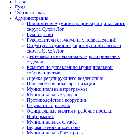
Глава
Дума
Счетная палата
Администрация
Полномочия Администрации муниципального
округа Сухой Лог
Руководство
Руководители структурных подразделений
Структура Администрации муниципального
округа Сухой Лог
Деятельность начальников территориальных
отделов
Комитет по управлению муниципальной
собственностью
Оценка регулирующего воздействия
Подведомственные организации
Муниципальные программы
Муниципальные услуги
Противодействие коррупции
Результаты проверок
Официальные визиты и рабочие поездки
Информация
Муниципальная служба
Ведомственный контроль
Муниципальный контроль