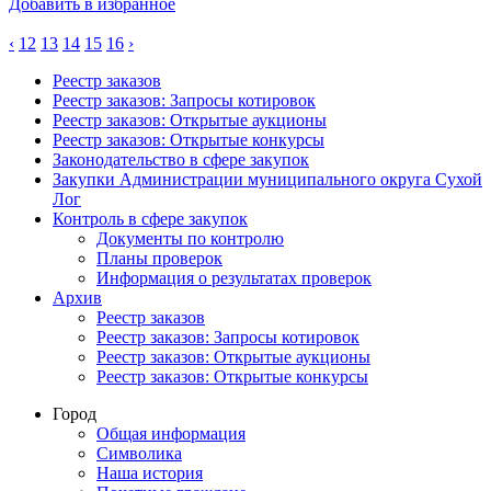
Добавить в избранное
‹
12
13
14
15
16
›
Реестр заказов
Реестр заказов: Запросы котировок
Реестр заказов: Открытые аукционы
Реестр заказов: Открытые конкурсы
Законодательство в сфере закупок
Закупки Администрации муниципального округа Сухой
Лог
Контроль в сфере закупок
Документы по контролю
Планы проверок
Информация о результатах проверок
Архив
Реестр заказов
Реестр заказов: Запросы котировок
Реестр заказов: Открытые аукционы
Реестр заказов: Открытые конкурсы
Город
Общая информация
Символика
Наша история