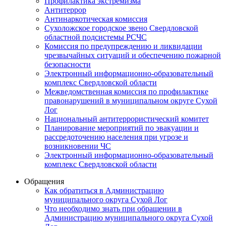
Профилактика экстремизма
Антитеррор
Антинаркотическая комиссия
Сухоложское городское звено Свердловской
областной подсистемы РСЧС
Комиссия по предупреждению и ликвидации
чрезвычайных ситуаций и обеспечению пожарной
безопасности
Электронный информационно-образовательный
комплекс Cвердловской области
Межведомственная комиссия по профилактике
правонарушений в муниципальном округе Сухой
Лог
Национальный антитеррористический комитет
Планирование мероприятий по эвакуации и
рассредоточению населения при угрозе и
возникновении ЧС
Электронный информационно-образовательный
комплекс Свердловской области
Обращения
Как обратиться в Администрацию
муниципального округа Сухой Лог
Что необходимо знать при обращении в
Администрацию муниципального округа Сухой