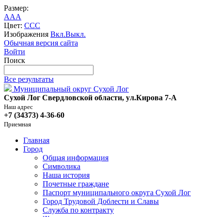
Размер:
A
A
A
Цвет:
C
C
C
Изображения
Вкл.
Выкл.
Обычная версия сайта
Войти
Поиск
Все результаты
Муниципальный округ Сухой Лог
Сухой Лог Свердловской области, ул.Кирова 7-А
Наш адрес
+7 (34373) 4-36-60
Приемная
Главная
Город
Общая информация
Символика
Наша история
Почетные граждане
Паспорт муниципального округа Сухой Лог
Город Трудовой Доблести и Славы
Служба по контракту