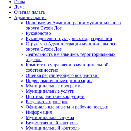
Глава
Дума
Счетная палата
Администрация
Полномочия Администрации муниципального
округа Сухой Лог
Руководство
Руководители структурных подразделений
Структура Администрации муниципального
округа Сухой Лог
Деятельность начальников территориальных
отделов
Комитет по управлению муниципальной
собственностью
Оценка регулирующего воздействия
Подведомственные организации
Муниципальные программы
Муниципальные услуги
Противодействие коррупции
Результаты проверок
Официальные визиты и рабочие поездки
Информация
Муниципальная служба
Ведомственный контроль
Муниципальный контроль