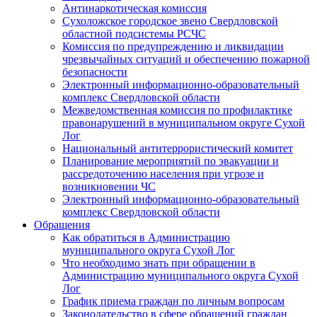
Антинаркотическая комиссия
Сухоложское городское звено Свердловской
областной подсистемы РСЧС
Комиссия по предупреждению и ликвидации
чрезвычайных ситуаций и обеспечению пожарной
безопасности
Электронный информационно-образовательный
комплекс Cвердловской области
Межведомственная комиссия по профилактике
правонарушений в муниципальном округе Сухой
Лог
Национальный антитеррористический комитет
Планирование мероприятий по эвакуации и
рассредоточению населения при угрозе и
возникновении ЧС
Электронный информационно-образовательный
комплекс Свердловской области
Обращения
Как обратиться в Администрацию
муниципального округа Сухой Лог
Что необходимо знать при обращении в
Администрацию муниципального округа Сухой
Лог
График приема граждан по личным вопросам
Законодательство в сфере обращений граждан