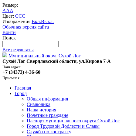
Размер:
A
A
A
Цвет:
C
C
C
Изображения
Вкл.
Выкл.
Обычная версия сайта
Войти
Поиск
Все результаты
Муниципальный округ Сухой Лог
Сухой Лог Свердловской области, ул.Кирова 7-А
Наш адрес
+7 (34373) 4-36-60
Приемная
Главная
Город
Общая информация
Символика
Наша история
Почетные граждане
Паспорт муниципального округа Сухой Лог
Город Трудовой Доблести и Славы
Служба по контракту