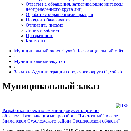
Ответы на обращения, затрагивающие интересы
неопределенного круга лиц
О работе с обращениями граждан
Порядок обжалования
Отправить письмо
Личный кабинет
Прозрачность
Контакты
Муниципальный округ Сухой Лог. официальный сайт
›
Муниципальные закупки
›
Закупки Администрации городского округа Сухой Лог
Муниципальный заказ
Разработка проектно-сметной документации по
объекту: "Газификация микрорайона "Восточный" в селе
Знаменском Сухоложского района Свердловской области"
Заявка размещена: 13 февраля 2015. Окончание приема заявок: