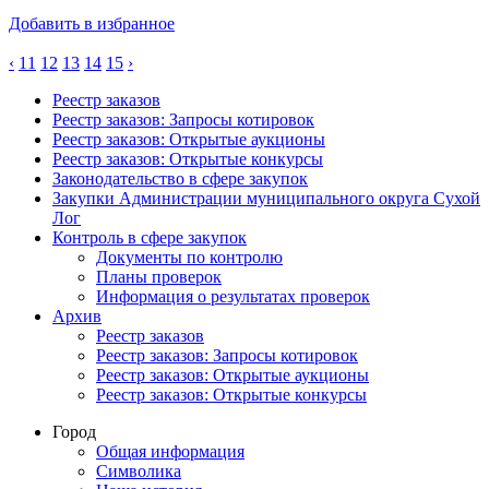
Добавить в избранное
‹
11
12
13
14
15
›
Реестр заказов
Реестр заказов: Запросы котировок
Реестр заказов: Открытые аукционы
Реестр заказов: Открытые конкурсы
Законодательство в сфере закупок
Закупки Администрации муниципального округа Сухой
Лог
Контроль в сфере закупок
Документы по контролю
Планы проверок
Информация о результатах проверок
Архив
Реестр заказов
Реестр заказов: Запросы котировок
Реестр заказов: Открытые аукционы
Реестр заказов: Открытые конкурсы
Город
Общая информация
Символика