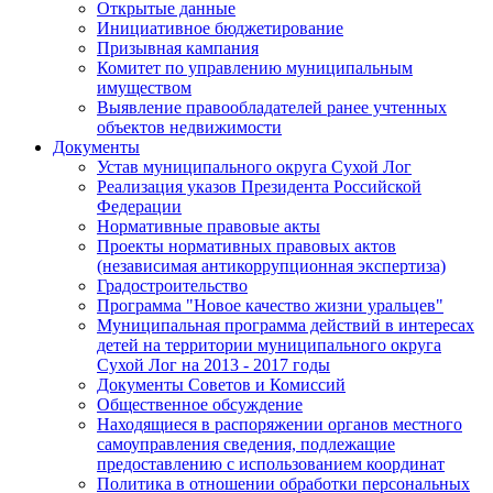
Открытые данные
Инициативное бюджетирование
Призывная кампания
Комитет по управлению муниципальным
имуществом
Выявление правообладателей ранее учтенных
объектов недвижимости
Документы
Устав муниципального округа Сухой Лог
Реализация указов Президента Российской
Федерации
Нормативные правовые акты
Проекты нормативных правовых актов
(независимая антикоррупционная экспертиза)
Градостроительство
Программа "Новое качество жизни уральцев"
Муниципальная программа действий в интересах
детей на территории муниципального округа
Сухой Лог на 2013 - 2017 годы
Документы Советов и Комиссий
Общественное обсуждение
Находящиеся в распоряжении органов местного
самоуправления сведения, подлежащие
предоставлению с использованием координат
Политика в отношении обработки персональных