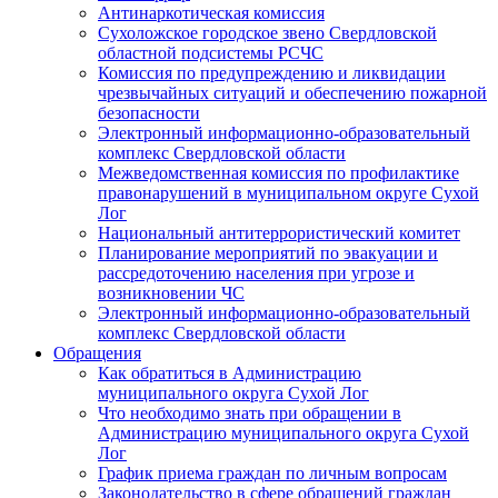
Антинаркотическая комиссия
Сухоложское городское звено Свердловской
областной подсистемы РСЧС
Комиссия по предупреждению и ликвидации
чрезвычайных ситуаций и обеспечению пожарной
безопасности
Электронный информационно-образовательный
комплекс Cвердловской области
Межведомственная комиссия по профилактике
правонарушений в муниципальном округе Сухой
Лог
Национальный антитеррористический комитет
Планирование мероприятий по эвакуации и
рассредоточению населения при угрозе и
возникновении ЧС
Электронный информационно-образовательный
комплекс Свердловской области
Обращения
Как обратиться в Администрацию
муниципального округа Сухой Лог
Что необходимо знать при обращении в
Администрацию муниципального округа Сухой
Лог
График приема граждан по личным вопросам
Законодательство в сфере обращений граждан