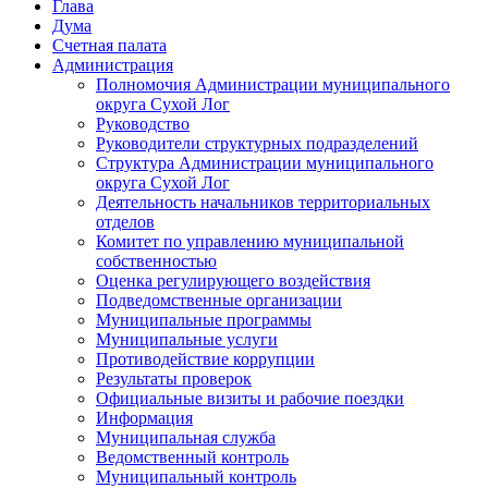
Глава
Дума
Счетная палата
Администрация
Полномочия Администрации муниципального
округа Сухой Лог
Руководство
Руководители структурных подразделений
Структура Администрации муниципального
округа Сухой Лог
Деятельность начальников территориальных
отделов
Комитет по управлению муниципальной
собственностью
Оценка регулирующего воздействия
Подведомственные организации
Муниципальные программы
Муниципальные услуги
Противодействие коррупции
Результаты проверок
Официальные визиты и рабочие поездки
Информация
Муниципальная служба
Ведомственный контроль
Муниципальный контроль