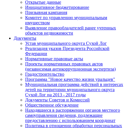
Открытые данные
Инициативное бюджетирование
Призывная кампания
Комитет по управлению муниципальным
имуществом
Выявление правообладателей ранее учтенных
объектов недвижимости
Документы
Устав муниципального округа Сухой Лог
Реализация указов Президента Российской
Федерации
Нормативные правовые акты
Проекты нормативных правовых актов
(независимая антикоррупционная экспертиза)
Градостроительство
Программа "Новое качество жизни уральцев"
Муниципальная программа действий в интересах
детей на территории муниципального округа
Сухой Лог на 2013 - 2017 годы
Документы Советов и Комиссий
Общественное обсуждение
Находящиеся в распоряжении органов местного
самоуправления сведения, подлежащие
предоставлению с использованием координат
Политика в отношении обработки персональных