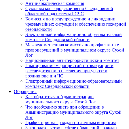
Антинаркотическая комиссия
Сухоложское городское звено Свердловской
областной подсистемы РСЧС
Комиссия по предупреждению и ликвидации
чрезвычайных ситуаций и обеспечению пожарной
безопасности
Электронный информационно-образовательный
комплекс Cвердловской области
Межведомственная комиссия по профилактике
правонарушений в муниципальном округе Сухой
Лог
Национальный антитеррористический комитет
Планирование мероприятий по эвакуации и
рассредоточению населения при угрозе и
возникновении ЧС
Электронный информационно-образовательный
комплекс Свердловской области
Обращения
Как обратиться в Администрацию
муниципального округа Сухой Лог
Что необходимо знать при обращении в
Администрацию муниципального округа Сухой
Лог
График приема граждан по личным вопросам
Законодательство в сфере обращений граждан