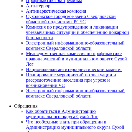
Профилактика экстремизма
Антитеррор
Антинаркотическая комиссия
Сухоложское городское звено Свердловской
областной подсистемы РСЧС
Комиссия по предупреждению и ликвидации
чрезвычайных ситуаций и обеспечению пожарной
безопасности
Электронный информационно-образовательный
комплекс Cвердловской области
Межведомственная комиссия по профилактике
правонарушений в муниципальном округе Сухой
Лог
Национальный антитеррористический комитет
Планирование мероприятий по эвакуации и
рассредоточению населения при угрозе и
возникновении ЧС
Электронный информационно-образовательный
комплекс Свердловской области
Обращения
Как обратиться в Администрацию
муниципального округа Сухой Лог
Что необходимо знать при обращении в
Администрацию муниципального округа Сухой