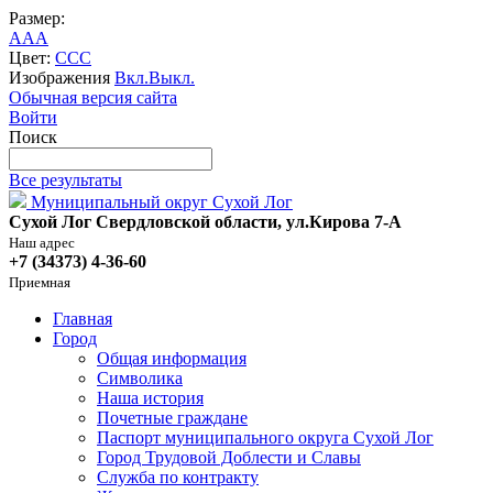
Размер:
A
A
A
Цвет:
C
C
C
Изображения
Вкл.
Выкл.
Обычная версия сайта
Войти
Поиск
Все результаты
Муниципальный округ Сухой Лог
Сухой Лог Свердловской области, ул.Кирова 7-А
Наш адрес
+7 (34373) 4-36-60
Приемная
Главная
Город
Общая информация
Символика
Наша история
Почетные граждане
Паспорт муниципального округа Сухой Лог
Город Трудовой Доблести и Славы
Служба по контракту