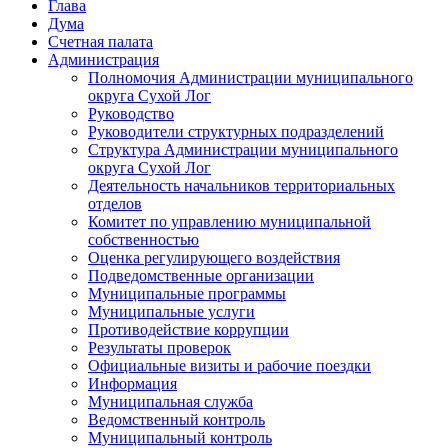
Глава
Дума
Счетная палата
Администрация
Полномочия Администрации муниципального
округа Сухой Лог
Руководство
Руководители структурных подразделений
Структура Администрации муниципального
округа Сухой Лог
Деятельность начальников территориальных
отделов
Комитет по управлению муниципальной
собственностью
Оценка регулирующего воздействия
Подведомственные организации
Муниципальные программы
Муниципальные услуги
Противодействие коррупции
Результаты проверок
Официальные визиты и рабочие поездки
Информация
Муниципальная служба
Ведомственный контроль
Муниципальный контроль