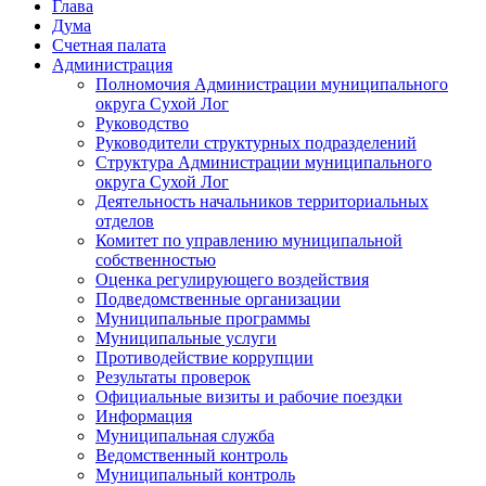
Глава
Дума
Счетная палата
Администрация
Полномочия Администрации муниципального
округа Сухой Лог
Руководство
Руководители структурных подразделений
Структура Администрации муниципального
округа Сухой Лог
Деятельность начальников территориальных
отделов
Комитет по управлению муниципальной
собственностью
Оценка регулирующего воздействия
Подведомственные организации
Муниципальные программы
Муниципальные услуги
Противодействие коррупции
Результаты проверок
Официальные визиты и рабочие поездки
Информация
Муниципальная служба
Ведомственный контроль
Муниципальный контроль