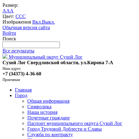
Размер:
A
A
A
Цвет:
C
C
C
Изображения
Вкл.
Выкл.
Обычная версия сайта
Войти
Поиск
Все результаты
Муниципальный округ Сухой Лог
Сухой Лог Свердловской области, ул.Кирова 7-А
Наш адрес
+7 (34373) 4-36-60
Приемная
Главная
Город
Общая информация
Символика
Наша история
Почетные граждане
Паспорт муниципального округа Сухой Лог
Город Трудовой Доблести и Славы
Служба по контракту