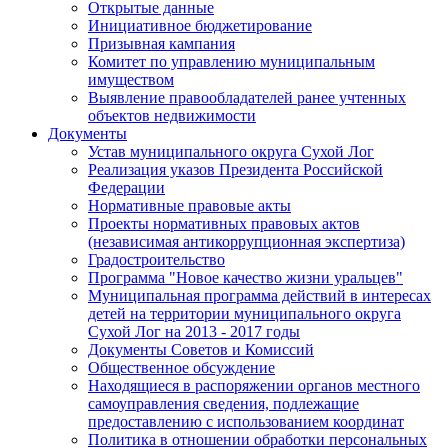
Открытые данные
Инициативное бюджетирование
Призывная кампания
Комитет по управлению муниципальным
имуществом
Выявление правообладателей ранее учтенных
объектов недвижимости
Документы
Устав муниципального округа Сухой Лог
Реализация указов Президента Российской
Федерации
Нормативные правовые акты
Проекты нормативных правовых актов
(независимая антикоррупционная экспертиза)
Градостроительство
Программа "Новое качество жизни уральцев"
Муниципальная программа действий в интересах
детей на территории муниципального округа
Сухой Лог на 2013 - 2017 годы
Документы Советов и Комиссий
Общественное обсуждение
Находящиеся в распоряжении органов местного
самоуправления сведения, подлежащие
предоставлению с использованием координат
Политика в отношении обработки персональных