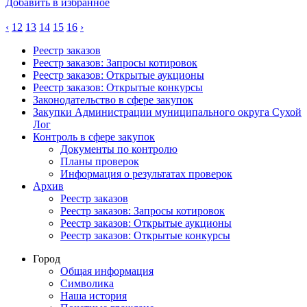
Добавить в избранное
‹
12
13
14
15
16
›
Реестр заказов
Реестр заказов: Запросы котировок
Реестр заказов: Открытые аукционы
Реестр заказов: Открытые конкурсы
Законодательство в сфере закупок
Закупки Администрации муниципального округа Сухой
Лог
Контроль в сфере закупок
Документы по контролю
Планы проверок
Информация о результатах проверок
Архив
Реестр заказов
Реестр заказов: Запросы котировок
Реестр заказов: Открытые аукционы
Реестр заказов: Открытые конкурсы
Город
Общая информация
Символика
Наша история