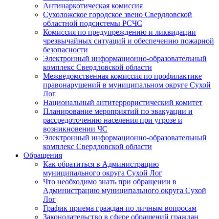
Антинаркотическая комиссия
Сухоложское городское звено Свердловской
областной подсистемы РСЧС
Комиссия по предупреждению и ликвидации
чрезвычайных ситуаций и обеспечению пожарной
безопасности
Электронный информационно-образовательный
комплекс Cвердловской области
Межведомственная комиссия по профилактике
правонарушений в муниципальном округе Сухой
Лог
Национальный антитеррористический комитет
Планирование мероприятий по эвакуации и
рассредоточению населения при угрозе и
возникновении ЧС
Электронный информационно-образовательный
комплекс Свердловской области
Обращения
Как обратиться в Администрацию
муниципального округа Сухой Лог
Что необходимо знать при обращении в
Администрацию муниципального округа Сухой
Лог
График приема граждан по личным вопросам
Законодательство в сфере обращений граждан