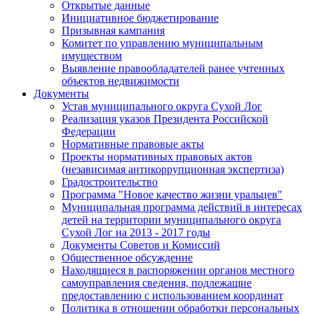
Открытые данные
Инициативное бюджетирование
Призывная кампания
Комитет по управлению муниципальным
имуществом
Выявление правообладателей ранее учтенных
объектов недвижимости
Документы
Устав муниципального округа Сухой Лог
Реализация указов Президента Российской
Федерации
Нормативные правовые акты
Проекты нормативных правовых актов
(независимая антикоррупционная экспертиза)
Градостроительство
Программа "Новое качество жизни уральцев"
Муниципальная программа действий в интересах
детей на территории муниципального округа
Сухой Лог на 2013 - 2017 годы
Документы Советов и Комиссий
Общественное обсуждение
Находящиеся в распоряжении органов местного
самоуправления сведения, подлежащие
предоставлению с использованием координат
Политика в отношении обработки персональных