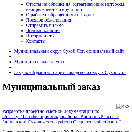
Ответы на обращения, затрагивающие интересы
неопределенного круга лиц
О работе с обращениями граждан
Порядок обжалования
Отправить письмо
Личный кабинет
Прозрачность
Контакты
Муниципальный округ Сухой Лог. официальный сайт
›
Муниципальные закупки
›
Закупки Администрации городского округа Сухой Лог
Муниципальный заказ
Разработка проектно-сметной документации по
объекту: "Газификация микрорайона "Восточный" в селе
Знаменском Сухоложского района Свердловской области"
Заявка размещена: 13 февраля 2015. Окончание приема заявок: