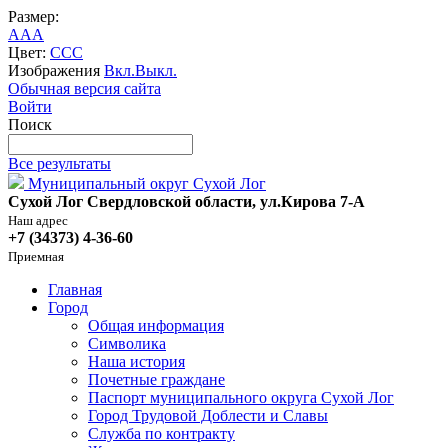
Размер:
A
A
A
Цвет:
C
C
C
Изображения
Вкл.
Выкл.
Обычная версия сайта
Войти
Поиск
Все результаты
Муниципальный округ Сухой Лог
Сухой Лог Свердловской области, ул.Кирова 7-А
Наш адрес
+7 (34373) 4-36-60
Приемная
Главная
Город
Общая информация
Символика
Наша история
Почетные граждане
Паспорт муниципального округа Сухой Лог
Город Трудовой Доблести и Славы
Служба по контракту