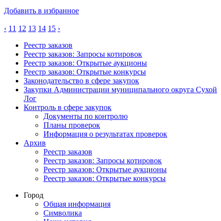
Добавить в избранное
‹
11
12
13
14
15
›
Реестр заказов
Реестр заказов: Запросы котировок
Реестр заказов: Открытые аукционы
Реестр заказов: Открытые конкурсы
Законодательство в сфере закупок
Закупки Администрации муниципального округа Сухой
Лог
Контроль в сфере закупок
Документы по контролю
Планы проверок
Информация о результатах проверок
Архив
Реестр заказов
Реестр заказов: Запросы котировок
Реестр заказов: Открытые аукционы
Реестр заказов: Открытые конкурсы
Город
Общая информация
Символика