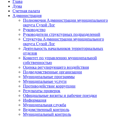
Глава
Дума
Счетная палата
Администрация
Полномочия Администрации муниципального
округа Сухой Лог
Руководство
Руководители структурных подразделений
Структура Администрации муниципального
округа Сухой Лог
Деятельность начальников территориальных
отделов
Комитет по управлению муниципальной
собственностью
Оценка регулирующего воздействия
Подведомственные организации
Муниципальные программы
Муниципальные услуги
Противодействие коррупции
Результаты проверок
Официальные визиты и рабочие поездки
Информация
Муниципальная служба
Ведомственный контроль
Муниципальный контроль