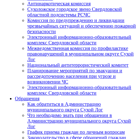
Антинаркотическая комиссия
Сухоложское городское звено Свердловской
областной подсистемы РСЧС
Комиссия по предупреждению и ликвидации
чрезвычайных ситуаций и обеспечению пожарной
безопасности
Электронный информационно-образовательный
комплекс Cвердловской области
Межведомственная комиссия по профилактике
правонарушений в муниципальном округе Сухой
Лог
Национальный антитеррористический комитет
Планирование мероприятий по эвакуации и
рассредоточению населения при угрозе и
возникновении ЧС
Электронный информационно-образовательный
комплекс Свердловской области
Обращения
Как обратиться в Администрацию
муниципального округа Сухой Лог
Что необходимо знать при обращении в
Администрацию муниципального округа Сухой
Лог
График приема граждан по личным вопросам
Законодательство в сфере обращений граждан