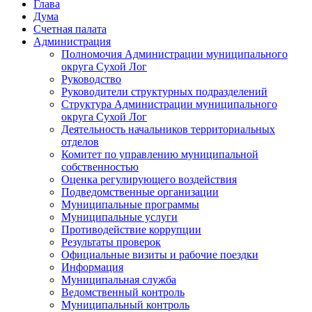
Глава
Дума
Счетная палата
Администрация
Полномочия Администрации муниципального
округа Сухой Лог
Руководство
Руководители структурных подразделений
Структура Администрации муниципального
округа Сухой Лог
Деятельность начальников территориальных
отделов
Комитет по управлению муниципальной
собственностью
Оценка регулирующего воздействия
Подведомственные организации
Муниципальные программы
Муниципальные услуги
Противодействие коррупции
Результаты проверок
Официальные визиты и рабочие поездки
Информация
Муниципальная служба
Ведомственный контроль
Муниципальный контроль