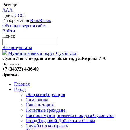
Размер:
A
A
A
Цвет:
C
C
C
Изображения
Вкл.
Выкл.
Обычная версия сайта
Войти
Поиск
Все результаты
Муниципальный округ Сухой Лог
Сухой Лог Свердловской области, ул.Кирова 7-А
Наш адрес
+7 (34373) 4-36-60
Приемная
Главная
Город
Общая информация
Символика
Наша история
Почетные граждане
Паспорт муниципального округа Сухой Лог
Город Трудовой Доблести и Славы
Служба по контракту