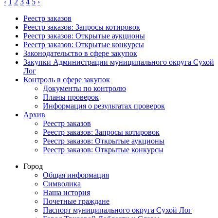
‹
1
2
3
4
5
›
Реестр заказов
Реестр заказов: Запросы котировок
Реестр заказов: Открытые аукционы
Реестр заказов: Открытые конкурсы
Законодательство в сфере закупок
Закупки Администрации муниципального округа Сухой
Лог
Контроль в сфере закупок
Документы по контролю
Планы проверок
Информация о результатах проверок
Архив
Реестр заказов
Реестр заказов: Запросы котировок
Реестр заказов: Открытые аукционы
Реестр заказов: Открытые конкурсы
Город
Общая информация
Символика
Наша история
Почетные граждане
Паспорт муниципального округа Сухой Лог