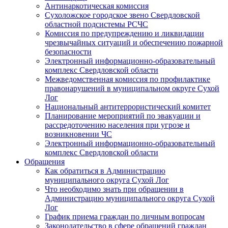
Антинаркотическая комиссия
Сухоложское городское звено Свердловской
областной подсистемы РСЧС
Комиссия по предупреждению и ликвидации
чрезвычайных ситуаций и обеспечению пожарной
безопасности
Электронный информационно-образовательный
комплекс Cвердловской области
Межведомственная комиссия по профилактике
правонарушений в муниципальном округе Сухой
Лог
Национальный антитеррористический комитет
Планирование мероприятий по эвакуации и
рассредоточению населения при угрозе и
возникновении ЧС
Электронный информационно-образовательный
комплекс Свердловской области
Обращения
Как обратиться в Администрацию
муниципального округа Сухой Лог
Что необходимо знать при обращении в
Администрацию муниципального округа Сухой
Лог
График приема граждан по личным вопросам
Законодательство в сфере обращений граждан