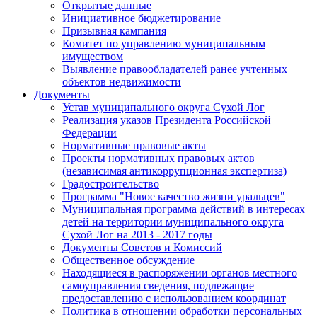
Открытые данные
Инициативное бюджетирование
Призывная кампания
Комитет по управлению муниципальным
имуществом
Выявление правообладателей ранее учтенных
объектов недвижимости
Документы
Устав муниципального округа Сухой Лог
Реализация указов Президента Российской
Федерации
Нормативные правовые акты
Проекты нормативных правовых актов
(независимая антикоррупционная экспертиза)
Градостроительство
Программа "Новое качество жизни уральцев"
Муниципальная программа действий в интересах
детей на территории муниципального округа
Сухой Лог на 2013 - 2017 годы
Документы Советов и Комиссий
Общественное обсуждение
Находящиеся в распоряжении органов местного
самоуправления сведения, подлежащие
предоставлению с использованием координат
Политика в отношении обработки персональных