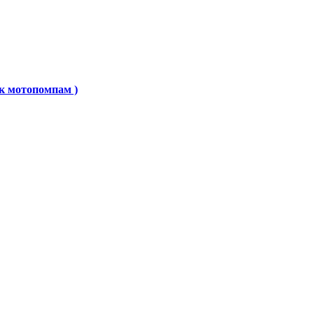
к мотопомпам )