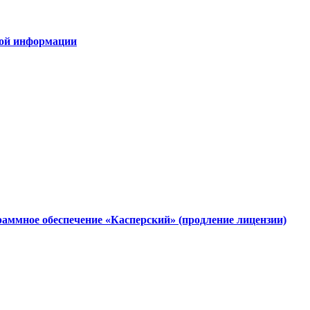
овой информации
аммное обеспечение «Касперский» (продление лицензии)