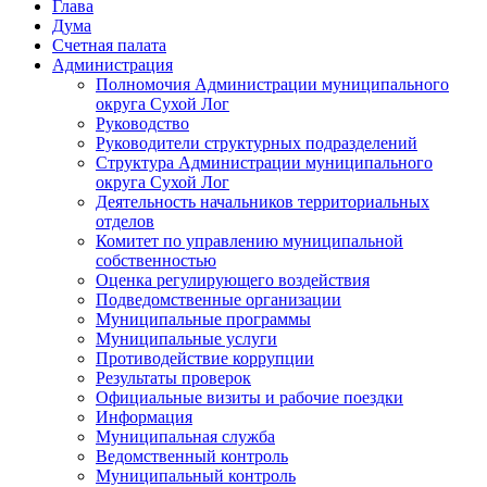
Глава
Дума
Счетная палата
Администрация
Полномочия Администрации муниципального
округа Сухой Лог
Руководство
Руководители структурных подразделений
Структура Администрации муниципального
округа Сухой Лог
Деятельность начальников территориальных
отделов
Комитет по управлению муниципальной
собственностью
Оценка регулирующего воздействия
Подведомственные организации
Муниципальные программы
Муниципальные услуги
Противодействие коррупции
Результаты проверок
Официальные визиты и рабочие поездки
Информация
Муниципальная служба
Ведомственный контроль
Муниципальный контроль