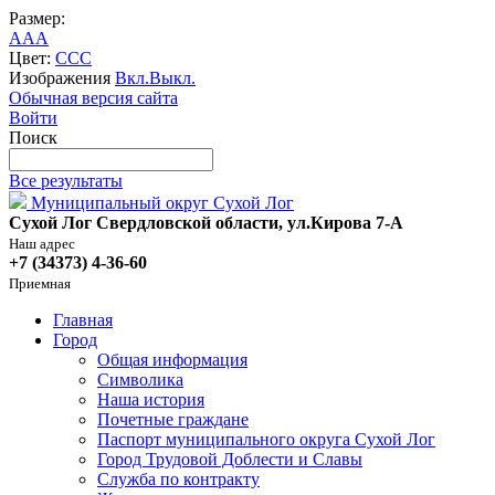
Размер:
A
A
A
Цвет:
C
C
C
Изображения
Вкл.
Выкл.
Обычная версия сайта
Войти
Поиск
Все результаты
Муниципальный округ Сухой Лог
Сухой Лог Свердловской области, ул.Кирова 7-А
Наш адрес
+7 (34373) 4-36-60
Приемная
Главная
Город
Общая информация
Символика
Наша история
Почетные граждане
Паспорт муниципального округа Сухой Лог
Город Трудовой Доблести и Славы
Служба по контракту