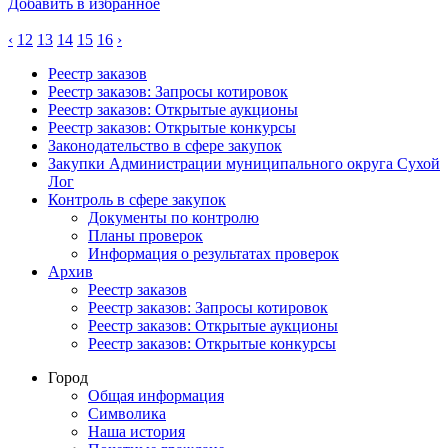
Добавить в избранное
‹
12
13
14
15
16
›
Реестр заказов
Реестр заказов: Запросы котировок
Реестр заказов: Открытые аукционы
Реестр заказов: Открытые конкурсы
Законодательство в сфере закупок
Закупки Администрации муниципального округа Сухой
Лог
Контроль в сфере закупок
Документы по контролю
Планы проверок
Информация о результатах проверок
Архив
Реестр заказов
Реестр заказов: Запросы котировок
Реестр заказов: Открытые аукционы
Реестр заказов: Открытые конкурсы
Город
Общая информация
Символика
Наша история