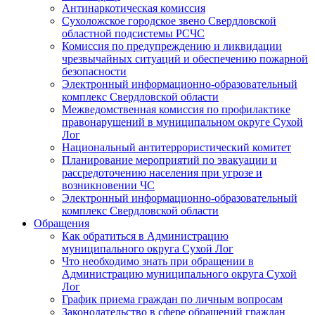
Антинаркотическая комиссия
Сухоложское городское звено Свердловской
областной подсистемы РСЧС
Комиссия по предупреждению и ликвидации
чрезвычайных ситуаций и обеспечению пожарной
безопасности
Электронный информационно-образовательный
комплекс Cвердловской области
Межведомственная комиссия по профилактике
правонарушений в муниципальном округе Сухой
Лог
Национальный антитеррористический комитет
Планирование мероприятий по эвакуации и
рассредоточению населения при угрозе и
возникновении ЧС
Электронный информационно-образовательный
комплекс Свердловской области
Обращения
Как обратиться в Администрацию
муниципального округа Сухой Лог
Что необходимо знать при обращении в
Администрацию муниципального округа Сухой
Лог
График приема граждан по личным вопросам
Законодательство в сфере обращений граждан