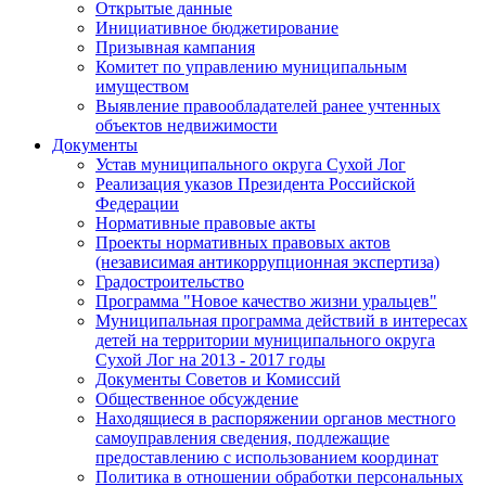
Открытые данные
Инициативное бюджетирование
Призывная кампания
Комитет по управлению муниципальным
имуществом
Выявление правообладателей ранее учтенных
объектов недвижимости
Документы
Устав муниципального округа Сухой Лог
Реализация указов Президента Российской
Федерации
Нормативные правовые акты
Проекты нормативных правовых актов
(независимая антикоррупционная экспертиза)
Градостроительство
Программа "Новое качество жизни уральцев"
Муниципальная программа действий в интересах
детей на территории муниципального округа
Сухой Лог на 2013 - 2017 годы
Документы Советов и Комиссий
Общественное обсуждение
Находящиеся в распоряжении органов местного
самоуправления сведения, подлежащие
предоставлению с использованием координат
Политика в отношении обработки персональных