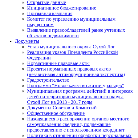
Открытые данные
Инициативное бюджетирование
Призывная кампания
Комитет по управлению муниципальным
имуществом
Выявление правообладателей ранее учтенных
объектов недвижимости
Документы
Устав муниципального округа Сухой Лог
Реализация указов Президента Российской
Федерации
Нормативные правовые акты
Проекты нормативных правовых актов
(независимая антикоррупционная экспертиза)
Градостроительство
Программа "Новое качество жизни уральцев"
Муниципальная программа действий в интересах
детей на территории муниципального округа
Сухой Лог на 2013 - 2017 годы
Документы Советов и Комиссий
Общественное обсуждение
Находящиеся в распоряжении органов местного
самоуправления сведения, подлежащие
предоставлению с использованием координат
Политика в отношении обработки персональных