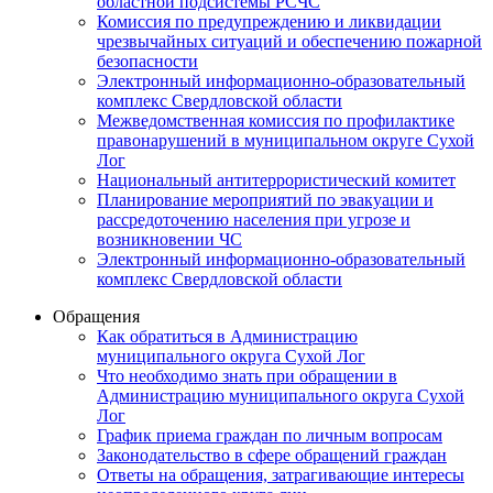
областной подсистемы РСЧС
Комиссия по предупреждению и ликвидации
чрезвычайных ситуаций и обеспечению пожарной
безопасности
Электронный информационно-образовательный
комплекс Cвердловской области
Межведомственная комиссия по профилактике
правонарушений в муниципальном округе Сухой
Лог
Национальный антитеррористический комитет
Планирование мероприятий по эвакуации и
рассредоточению населения при угрозе и
возникновении ЧС
Электронный информационно-образовательный
комплекс Свердловской области
Обращения
Как обратиться в Администрацию
муниципального округа Сухой Лог
Что необходимо знать при обращении в
Администрацию муниципального округа Сухой
Лог
График приема граждан по личным вопросам
Законодательство в сфере обращений граждан
Ответы на обращения, затрагивающие интересы