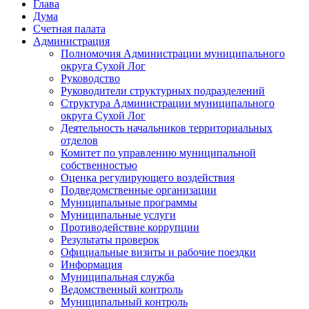
Глава
Дума
Счетная палата
Администрация
Полномочия Администрации муниципального
округа Сухой Лог
Руководство
Руководители структурных подразделений
Структура Администрации муниципального
округа Сухой Лог
Деятельность начальников территориальных
отделов
Комитет по управлению муниципальной
собственностью
Оценка регулирующего воздействия
Подведомственные организации
Муниципальные программы
Муниципальные услуги
Противодействие коррупции
Результаты проверок
Официальные визиты и рабочие поездки
Информация
Муниципальная служба
Ведомственный контроль
Муниципальный контроль