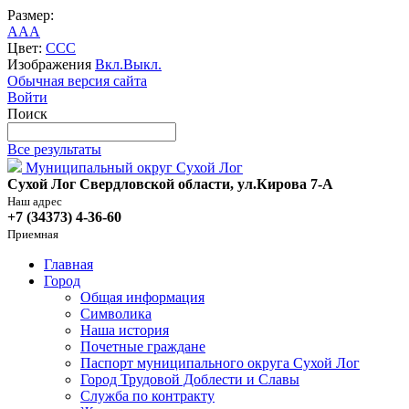
Размер:
A
A
A
Цвет:
C
C
C
Изображения
Вкл.
Выкл.
Обычная версия сайта
Войти
Поиск
Все результаты
Муниципальный округ Сухой Лог
Сухой Лог Свердловской области, ул.Кирова 7-А
Наш адрес
+7 (34373) 4-36-60
Приемная
Главная
Город
Общая информация
Символика
Наша история
Почетные граждане
Паспорт муниципального округа Сухой Лог
Город Трудовой Доблести и Славы
Служба по контракту