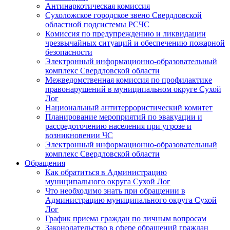
Антинаркотическая комиссия
Сухоложское городское звено Свердловской
областной подсистемы РСЧС
Комиссия по предупреждению и ликвидации
чрезвычайных ситуаций и обеспечению пожарной
безопасности
Электронный информационно-образовательный
комплекс Cвердловской области
Межведомственная комиссия по профилактике
правонарушений в муниципальном округе Сухой
Лог
Национальный антитеррористический комитет
Планирование мероприятий по эвакуации и
рассредоточению населения при угрозе и
возникновении ЧС
Электронный информационно-образовательный
комплекс Свердловской области
Обращения
Как обратиться в Администрацию
муниципального округа Сухой Лог
Что необходимо знать при обращении в
Администрацию муниципального округа Сухой
Лог
График приема граждан по личным вопросам
Законодательство в сфере обращений граждан