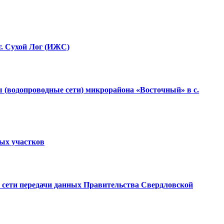
г. Сухой Лог (ИЖС)
 (водопроводные сети) микрорайона «Восточный» в с.
ных участков
ой сети передачи данных Правительства Свердловской