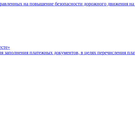
равленных на повышение безопасности дорожного движения на 
есте»
ля заполнения платежных документов, в целях перечисления п