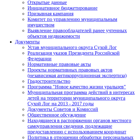
Открытые данные
Инициативное бюджетирование
Призывная кампания
Комитет по управлению муниципальным
имуществом
Выявление правообладателей ранее учтенных
объектов недвижимости
Документы
Устав муниципального округа Сухой Лог
Реализация указов Президента Российской
Федерации
Нормативные правовые акты
Проекты нормативных правовых актов
(независимая антикоррупционная экспертиза)
Градостроительство
Программа "Новое качество жизни уральцев"
Муниципальная программа действий в интересах
детей на территории муниципального округа
Сухой Лог на 2013 - 2017 годы
Документы Советов и Комиссий
Общественное обсуждение
Находящиеся в распоряжении органов местного
самоуправления сведения, подлежащие
предоставлению с использованием координат
Политика в отношении обработки персональных