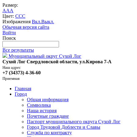
Размер:
A
A
A
Цвет:
C
C
C
Изображения
Вкл.
Выкл.
Обычная версия сайта
Войти
Поиск
Все результаты
Муниципальный округ Сухой Лог
Сухой Лог Свердловской области, ул.Кирова 7-А
Наш адрес
+7 (34373) 4-36-60
Приемная
Главная
Город
Общая информация
Символика
Наша история
Почетные граждане
Паспорт муниципального округа Сухой Лог
Город Трудовой Доблести и Славы
Служба по контракту