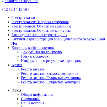
Добавить в избранное
‹
12
13
14
15
16
›
Реестр заказов
Реестр заказов: Запросы котировок
Реестр заказов: Открытые аукционы
Реестр заказов: Открытые конкурсы
Законодательство в сфере закупок
Закупки Администрации муниципального округа Сухой
Лог
Контроль в сфере закупок
Документы по контролю
Планы проверок
Информация о результатах проверок
Архив
Реестр заказов
Реестр заказов: Запросы котировок
Реестр заказов: Открытые аукционы
Реестр заказов: Открытые конкурсы
Город
Общая информация
Символика
Наша история