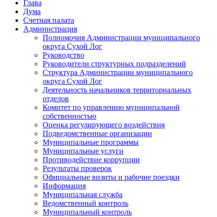
Глава
Дума
Счетная палата
Администрация
Полномочия Администрации муниципального
округа Сухой Лог
Руководство
Руководители структурных подразделений
Структура Администрации муниципального
округа Сухой Лог
Деятельность начальников территориальных
отделов
Комитет по управлению муниципальной
собственностью
Оценка регулирующего воздействия
Подведомственные организации
Муниципальные программы
Муниципальные услуги
Противодействие коррупции
Результаты проверок
Официальные визиты и рабочие поездки
Информация
Муниципальная служба
Ведомственный контроль
Муниципальный контроль