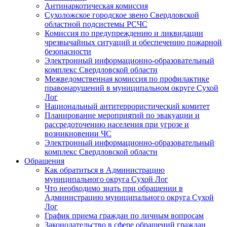
Антинаркотическая комиссия
Сухоложское городское звено Свердловской
областной подсистемы РСЧС
Комиссия по предупреждению и ликвидации
чрезвычайных ситуаций и обеспечению пожарной
безопасности
Электронный информационно-образовательный
комплекс Cвердловской области
Межведомственная комиссия по профилактике
правонарушений в муниципальном округе Сухой
Лог
Национальный антитеррористический комитет
Планирование мероприятий по эвакуации и
рассредоточению населения при угрозе и
возникновении ЧС
Электронный информационно-образовательный
комплекс Свердловской области
Обращения
Как обратиться в Администрацию
муниципального округа Сухой Лог
Что необходимо знать при обращении в
Администрацию муниципального округа Сухой
Лог
График приема граждан по личным вопросам
Законодательство в сфере обращений граждан