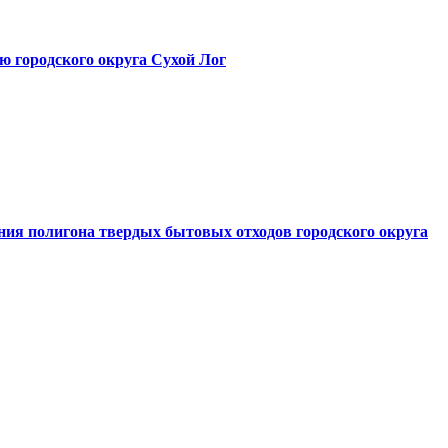
ю городского округа Сухой Лог
ния полигона твердых бытовых отходов городского округа