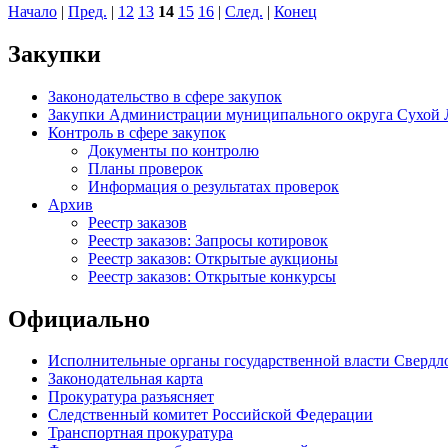
Начало
|
Пред.
|
12
13
14
15
16
|
След.
|
Конец
Закупки
Законодательство в сфере закупок
Закупки Администрации муниципального округа Сухой 
Контроль в сфере закупок
Документы по контролю
Планы проверок
Информация о результатах проверок
Архив
Реестр заказов
Реестр заказов: Запросы котировок
Реестр заказов: Открытые аукционы
Реестр заказов: Открытые конкурсы
Официально
Исполнительные органы государственной власти Свердл
Законодательная карта
Прокуратура разъясняет
Следственный комитет Российской Федерации
Транспортная прокуратура