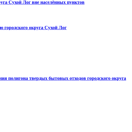
руга Сухой Лог вне населённых пунктов
ю городского округа Сухой Лог
ния полигона твердых бытовых отходов городского округа