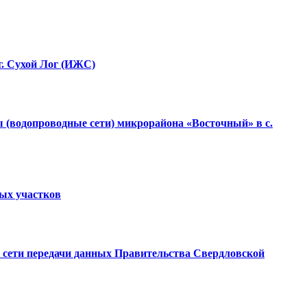
г. Сухой Лог (ИЖС)
 (водопроводные сети) микрорайона «Восточный» в с.
ных участков
ой сети передачи данных Правительства Свердловской