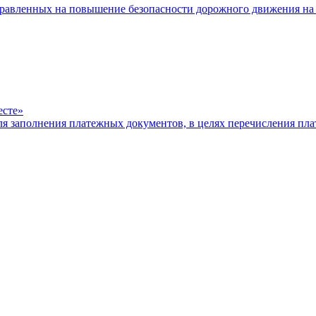
равленных на повышение безопасности дорожного движения на 
есте»
ля заполнения платежных документов, в целях перечисления п