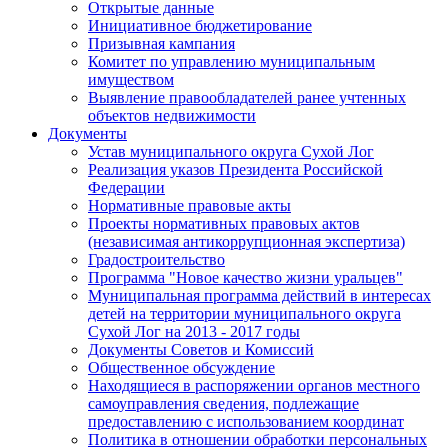
Открытые данные
Инициативное бюджетирование
Призывная кампания
Комитет по управлению муниципальным
имуществом
Выявление правообладателей ранее учтенных
объектов недвижимости
Документы
Устав муниципального округа Сухой Лог
Реализация указов Президента Российской
Федерации
Нормативные правовые акты
Проекты нормативных правовых актов
(независимая антикоррупционная экспертиза)
Градостроительство
Программа "Новое качество жизни уральцев"
Муниципальная программа действий в интересах
детей на территории муниципального округа
Сухой Лог на 2013 - 2017 годы
Документы Советов и Комиссий
Общественное обсуждение
Находящиеся в распоряжении органов местного
самоуправления сведения, подлежащие
предоставлению с использованием координат
Политика в отношении обработки персональных