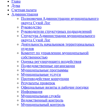
Глава
Дума
Счетная палата
Администрация
Полномочия Администрации муниципального
округа Сухой Лог
Руководство
Руководители структурных подразделений
Структура Администрации муниципального
округа Сухой Лог
Деятельность начальников территориальных
отделов
Комитет по управлению муниципальной
собственностью
Оценка регулирующего воздействия
Подведомственные организации
Муниципальные программы
Муниципальные услуги
Противодействие коррупции
Результаты проверок
Официальные визиты и рабочие поездки
Информация
Муниципальная служба
Ведомственный контроль
Муниципальный контроль