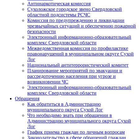
Антинаркотическая комиссия
Сухоложское городское звено Свердловской
областной подсистемы РСЧС
Комиссия по предупреждению и ликвидации
чрезвычайных ситуаций и обеспечению пожарной
безопасности
Электронный информационно-образовательный
комплекс Cвердловской области
Межведомственная комиссия по профилактике
правонарушений в муниципальном округе Сухой
Лог
Национальный антитеррористический комитет
Планирование мероприятий по эвакуации и
рассредоточению населения при угрозе и
возникновении ЧС
Электронный информационно-образовательный
комплекс Свердловской области
Обращения
Как обратиться в Администрацию
муниципального округа Сухой Лог
Что необходимо знать при обращении в
Администрацию муниципального округа Сухой
Лог
График приема граждан по личным вопросам
Законодательство в сфере обращений граждан