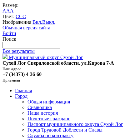
Размер:
A
A
A
Цвет:
C
C
C
Изображения
Вкл.
Выкл.
Обычная версия сайта
Войти
Поиск
Все результаты
Муниципальный округ Сухой Лог
Сухой Лог Свердловской области, ул.Кирова 7-А
Наш адрес
+7 (34373) 4-36-60
Приемная
Главная
Город
Общая информация
Символика
Наша история
Почетные граждане
Паспорт муниципального округа Сухой Лог
Город Трудовой Доблести и Славы
Служба по контракту