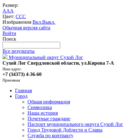
Размер:
A
A
A
Цвет:
C
C
C
Изображения
Вкл.
Выкл.
Обычная версия сайта
Войти
Поиск
Все результаты
Муниципальный округ Сухой Лог
Сухой Лог Свердловской области, ул.Кирова 7-А
Наш адрес
+7 (34373) 4-36-60
Приемная
Главная
Город
Общая информация
Символика
Наша история
Почетные граждане
Паспорт муниципального округа Сухой Лог
Город Трудовой Доблести и Славы
Служба по контракту