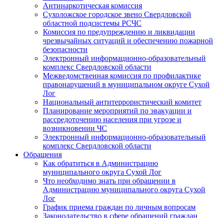
Антинаркотическая комиссия
Сухоложское городское звено Свердловской
областной подсистемы РСЧС
Комиссия по предупреждению и ликвидации
чрезвычайных ситуаций и обеспечению пожарной
безопасности
Электронный информационно-образовательный
комплекс Cвердловской области
Межведомственная комиссия по профилактике
правонарушений в муниципальном округе Сухой
Лог
Национальный антитеррористический комитет
Планирование мероприятий по эвакуации и
рассредоточению населения при угрозе и
возникновении ЧС
Электронный информационно-образовательный
комплекс Свердловской области
Обращения
Как обратиться в Администрацию
муниципального округа Сухой Лог
Что необходимо знать при обращении в
Администрацию муниципального округа Сухой
Лог
График приема граждан по личным вопросам
Законодательство в сфере обращений граждан