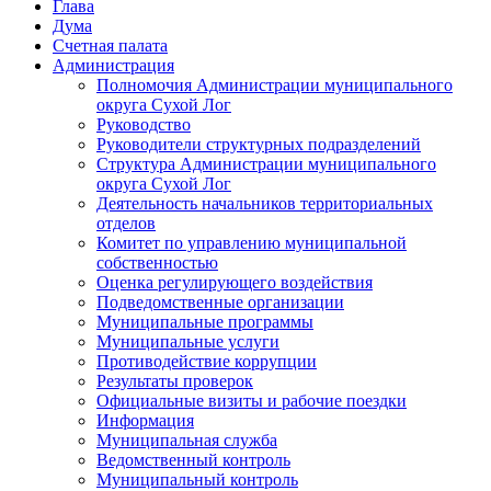
Глава
Дума
Счетная палата
Администрация
Полномочия Администрации муниципального
округа Сухой Лог
Руководство
Руководители структурных подразделений
Структура Администрации муниципального
округа Сухой Лог
Деятельность начальников территориальных
отделов
Комитет по управлению муниципальной
собственностью
Оценка регулирующего воздействия
Подведомственные организации
Муниципальные программы
Муниципальные услуги
Противодействие коррупции
Результаты проверок
Официальные визиты и рабочие поездки
Информация
Муниципальная служба
Ведомственный контроль
Муниципальный контроль