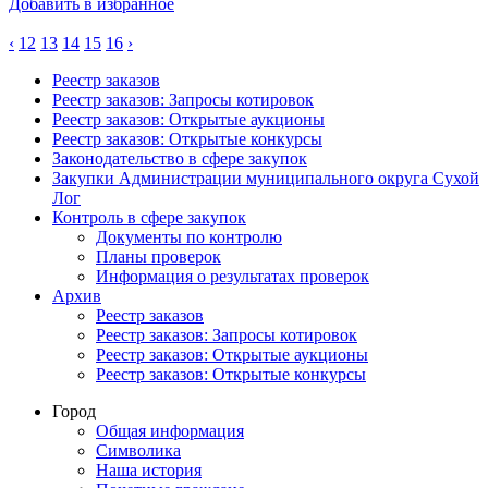
Добавить в избранное
‹
12
13
14
15
16
›
Реестр заказов
Реестр заказов: Запросы котировок
Реестр заказов: Открытые аукционы
Реестр заказов: Открытые конкурсы
Законодательство в сфере закупок
Закупки Администрации муниципального округа Сухой
Лог
Контроль в сфере закупок
Документы по контролю
Планы проверок
Информация о результатах проверок
Архив
Реестр заказов
Реестр заказов: Запросы котировок
Реестр заказов: Открытые аукционы
Реестр заказов: Открытые конкурсы
Город
Общая информация
Символика
Наша история