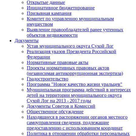
Открытые данные
Инициативное бюджетирование
Призывная кампания
Комитет по управлению муниципальным
имуществом
Выявление правообладателей ранее учтенных
объектов недвижимости
Документы
Устав муниципального округа Сухой Лог
Реализация указов Президента Российской
Федерации
Нормативные правовые акты
Проекты нормативных правовых актов
(независимая антикоррупционная экспертиза)
Градостроительство
Программа "Новое качество жизни уральцев"
Муниципальная программа действий в интересах
детей на территории муниципального округа
Сухой Лог на 2013 - 2017 годы
Документы Советов и Комиссий
Общественное обсуждение
Находящиеся в распоряжении органов местного
самоуправления сведения, подлежащие
предоставлению с использованием координат
Политика в отношении обработки персональных