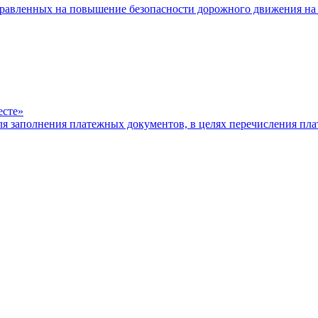
равленных на повышение безопасности дорожного движения на 
есте»
ля заполнения платежных документов, в целях перечисления п