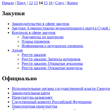
Начало
|
Пред.
|
12
13
14
15
16
|
След.
|
Конец
Закупки
Законодательство в сфере закупок
Закупки Администрации муниципального округа Сухой 
Контроль в сфере закупок
Документы по контролю
Планы проверок
Информация о результатах проверок
Архив
Реестр заказов
Реестр заказов: Запросы котировок
Реестр заказов: Открытые аукционы
Реестр заказов: Открытые конкурсы
Официально
Исполнительные органы государственной власти Свердл
Законодательная карта
Прокуратура разъясняет
Следственный комитет Российской Федерации
Транспортная прокуратура