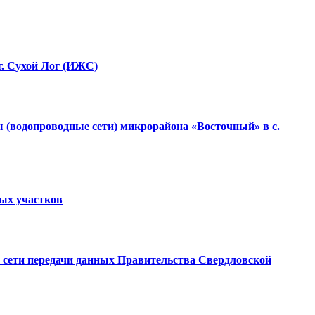
г. Сухой Лог (ИЖС)
 (водопроводные сети) микрорайона «Восточный» в с.
ных участков
ой сети передачи данных Правительства Свердловской