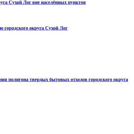
руга Сухой Лог вне населённых пунктов
ю городского округа Сухой Лог
ния полигона твердых бытовых отходов городского округа