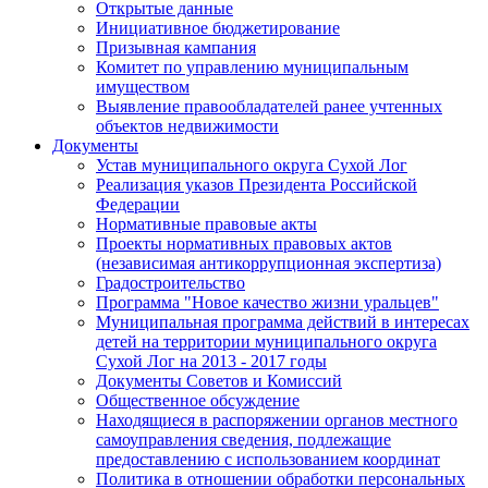
Открытые данные
Инициативное бюджетирование
Призывная кампания
Комитет по управлению муниципальным
имуществом
Выявление правообладателей ранее учтенных
объектов недвижимости
Документы
Устав муниципального округа Сухой Лог
Реализация указов Президента Российской
Федерации
Нормативные правовые акты
Проекты нормативных правовых актов
(независимая антикоррупционная экспертиза)
Градостроительство
Программа "Новое качество жизни уральцев"
Муниципальная программа действий в интересах
детей на территории муниципального округа
Сухой Лог на 2013 - 2017 годы
Документы Советов и Комиссий
Общественное обсуждение
Находящиеся в распоряжении органов местного
самоуправления сведения, подлежащие
предоставлению с использованием координат
Политика в отношении обработки персональных