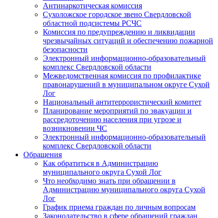
Антинаркотическая комиссия
Сухоложское городское звено Свердловской
областной подсистемы РСЧС
Комиссия по предупреждению и ликвидации
чрезвычайных ситуаций и обеспечению пожарной
безопасности
Электронный информационно-образовательный
комплекс Cвердловской области
Межведомственная комиссия по профилактике
правонарушений в муниципальном округе Сухой
Лог
Национальный антитеррористический комитет
Планирование мероприятий по эвакуации и
рассредоточению населения при угрозе и
возникновении ЧС
Электронный информационно-образовательный
комплекс Свердловской области
Обращения
Как обратиться в Администрацию
муниципального округа Сухой Лог
Что необходимо знать при обращении в
Администрацию муниципального округа Сухой
Лог
График приема граждан по личным вопросам
Законодательство в сфере обращений граждан