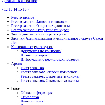
Добавить в избранное
‹
12
13
14
15
16
›
Реестр заказов
Реестр заказов: Запросы котировок
Реестр заказов: Открытые аукционы
Реестр заказов: Открытые конкурсы
Законодательство в сфере закупок
Закупки Администрации муниципального округа Сухой
Лог
Контроль в сфере закупок
Документы по контролю
Планы проверок
Информация о результатах проверок
Архив
Реестр заказов
Реестр заказов: Запросы котировок
Реестр заказов: Открытые аукционы
Реестр заказов: Открытые конкурсы
Город
Общая информация
Символика
Наша история