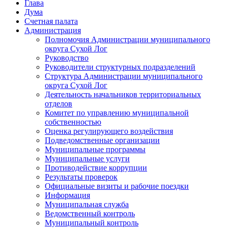
Глава
Дума
Счетная палата
Администрация
Полномочия Администрации муниципального
округа Сухой Лог
Руководство
Руководители структурных подразделений
Структура Администрации муниципального
округа Сухой Лог
Деятельность начальников территориальных
отделов
Комитет по управлению муниципальной
собственностью
Оценка регулирующего воздействия
Подведомственные организации
Муниципальные программы
Муниципальные услуги
Противодействие коррупции
Результаты проверок
Официальные визиты и рабочие поездки
Информация
Муниципальная служба
Ведомственный контроль
Муниципальный контроль