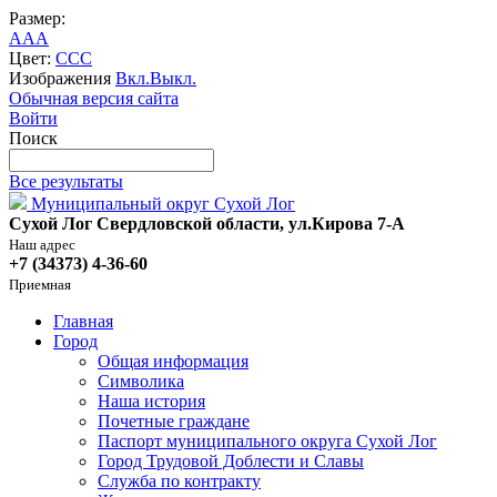
Размер:
A
A
A
Цвет:
C
C
C
Изображения
Вкл.
Выкл.
Обычная версия сайта
Войти
Поиск
Все результаты
Муниципальный округ Сухой Лог
Сухой Лог Свердловской области, ул.Кирова 7-А
Наш адрес
+7 (34373) 4-36-60
Приемная
Главная
Город
Общая информация
Символика
Наша история
Почетные граждане
Паспорт муниципального округа Сухой Лог
Город Трудовой Доблести и Славы
Служба по контракту