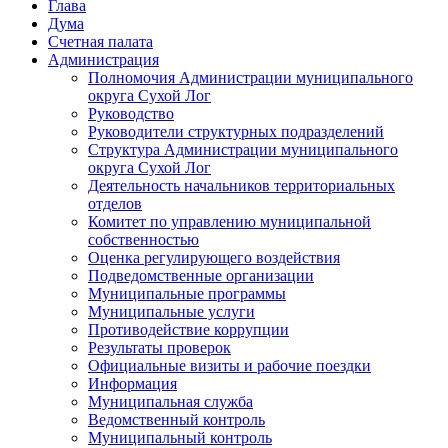
Глава
Дума
Счетная палата
Администрация
Полномочия Администрации муниципального
округа Сухой Лог
Руководство
Руководители структурных подразделений
Структура Администрации муниципального
округа Сухой Лог
Деятельность начальников территориальных
отделов
Комитет по управлению муниципальной
собственностью
Оценка регулирующего воздействия
Подведомственные организации
Муниципальные программы
Муниципальные услуги
Противодействие коррупции
Результаты проверок
Официальные визиты и рабочие поездки
Информация
Муниципальная служба
Ведомственный контроль
Муниципальный контроль