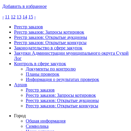
Добавить в избранное
‹
11
12
13
14
15
›
Реестр заказов
Реестр заказов: Запросы котировок
Реестр заказов: Открытые аукционы
Реестр заказов: Открытые конкурсы
Законодательство в сфере закупок
Закупки Администрации муниципального округа Сухой
Лог
Контроль в сфере закупок
Документы по контролю
Планы проверок
Информация о результатах проверок
Архив
Реестр заказов
Реестр заказов: Запросы котировок
Реестр заказов: Открытые аукционы
Реестр заказов: Открытые конкурсы
Город
Общая информация
Символика