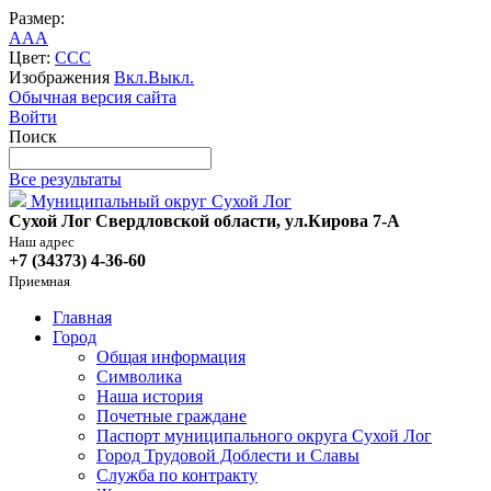
Размер:
A
A
A
Цвет:
C
C
C
Изображения
Вкл.
Выкл.
Обычная версия сайта
Войти
Поиск
Все результаты
Муниципальный округ Сухой Лог
Сухой Лог Свердловской области, ул.Кирова 7-А
Наш адрес
+7 (34373) 4-36-60
Приемная
Главная
Город
Общая информация
Символика
Наша история
Почетные граждане
Паспорт муниципального округа Сухой Лог
Город Трудовой Доблести и Славы
Служба по контракту