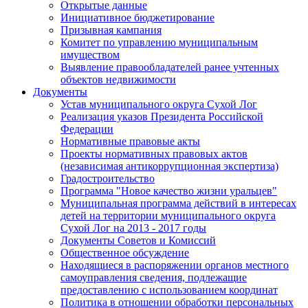
Открытые данные
Инициативное бюджетирование
Призывная кампания
Комитет по управлению муниципальным
имуществом
Выявление правообладателей ранее учтенных
объектов недвижимости
Документы
Устав муниципального округа Сухой Лог
Реализация указов Президента Российской
Федерации
Нормативные правовые акты
Проекты нормативных правовых актов
(независимая антикоррупционная экспертиза)
Градостроительство
Программа "Новое качество жизни уральцев"
Муниципальная программа действий в интересах
детей на территории муниципального округа
Сухой Лог на 2013 - 2017 годы
Документы Советов и Комиссий
Общественное обсуждение
Находящиеся в распоряжении органов местного
самоуправления сведения, подлежащие
предоставлению с использованием координат
Политика в отношении обработки персональных