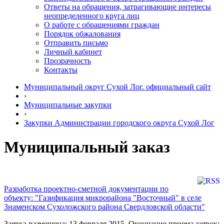
Ответы на обращения, затрагивающие интересы
неопределенного круга лиц
О работе с обращениями граждан
Порядок обжалования
Отправить письмо
Личный кабинет
Прозрачность
Контакты
Муниципальный округ Сухой Лог. официальный сайт
›
Муниципальные закупки
›
Закупки Администрации городского округа Сухой Лог
Муниципальный заказ
Разработка проектно-сметной документации по
объекту: "Газификация микрорайона "Восточный" в селе
Знаменском Сухоложского района Свердловской области"
Заявка размещена: 13 февраля 2015. Окончание приема заявок: