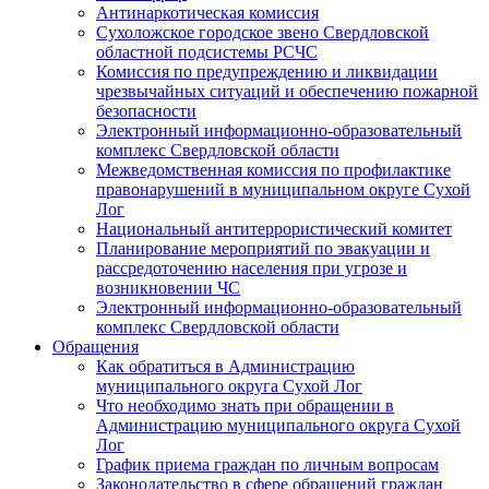
Антинаркотическая комиссия
Сухоложское городское звено Свердловской
областной подсистемы РСЧС
Комиссия по предупреждению и ликвидации
чрезвычайных ситуаций и обеспечению пожарной
безопасности
Электронный информационно-образовательный
комплекс Cвердловской области
Межведомственная комиссия по профилактике
правонарушений в муниципальном округе Сухой
Лог
Национальный антитеррористический комитет
Планирование мероприятий по эвакуации и
рассредоточению населения при угрозе и
возникновении ЧС
Электронный информационно-образовательный
комплекс Свердловской области
Обращения
Как обратиться в Администрацию
муниципального округа Сухой Лог
Что необходимо знать при обращении в
Администрацию муниципального округа Сухой
Лог
График приема граждан по личным вопросам
Законодательство в сфере обращений граждан