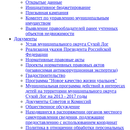
Открытые данные
Инициативное бюджетирование
Призывная кампания
Комитет по управлению муниципальным
имуществом
Выявление правообладателей ранее учтенных
объектов недвижимости
Документы
Устав муниципального округа Сухой Лог
Реализация указов Президента Российской
Федерации
Нормативные правовые акты
Проекты нормативных правовых актов
(независимая антикоррупционная экспертиза)
Градостроительство
Программа "Новое качество жизни уральцев"
Муниципальная программа действий в интересах
детей на территории муниципального округа
Сухой Лог на 2013 - 2017 годы
Документы Советов и Комиссий
Общественное обсуждение
Находящиеся в распоряжении органов местного
самоуправления сведения, подлежащие
предоставлению с использованием координат
Политика в отношении обработки персональных