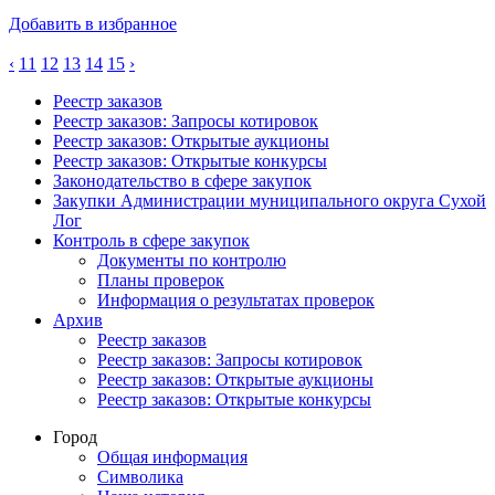
Добавить в избранное
‹
11
12
13
14
15
›
Реестр заказов
Реестр заказов: Запросы котировок
Реестр заказов: Открытые аукционы
Реестр заказов: Открытые конкурсы
Законодательство в сфере закупок
Закупки Администрации муниципального округа Сухой
Лог
Контроль в сфере закупок
Документы по контролю
Планы проверок
Информация о результатах проверок
Архив
Реестр заказов
Реестр заказов: Запросы котировок
Реестр заказов: Открытые аукционы
Реестр заказов: Открытые конкурсы
Город
Общая информация
Символика