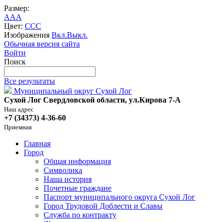
Размер:
A
A
A
Цвет:
C
C
C
Изображения
Вкл.
Выкл.
Обычная версия сайта
Войти
Поиск
Все результаты
Муниципальный округ Сухой Лог
Сухой Лог Свердловской области, ул.Кирова 7-А
Наш адрес
+7 (34373) 4-36-60
Приемная
Главная
Город
Общая информация
Символика
Наша история
Почетные граждане
Паспорт муниципального округа Сухой Лог
Город Трудовой Доблести и Славы
Служба по контракту