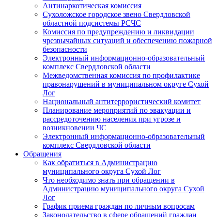
Антинаркотическая комиссия
Сухоложское городское звено Свердловской
областной подсистемы РСЧС
Комиссия по предупреждению и ликвидации
чрезвычайных ситуаций и обеспечению пожарной
безопасности
Электронный информационно-образовательный
комплекс Cвердловской области
Межведомственная комиссия по профилактике
правонарушений в муниципальном округе Сухой
Лог
Национальный антитеррористический комитет
Планирование мероприятий по эвакуации и
рассредоточению населения при угрозе и
возникновении ЧС
Электронный информационно-образовательный
комплекс Свердловской области
Обращения
Как обратиться в Администрацию
муниципального округа Сухой Лог
Что необходимо знать при обращении в
Администрацию муниципального округа Сухой
Лог
График приема граждан по личным вопросам
Законодательство в сфере обращений граждан