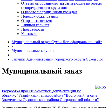
Ответы на обращения, затрагивающие интересы
неопределенного круга лиц
О работе с обращениями граждан
Порядок обжалования
Отправить письмо
Личный кабинет
Прозрачность
Контакты
Муниципальный округ Сухой Лог. официальный сайт
›
Муниципальные закупки
›
Закупки Администрации городского округа Сухой Лог
Муниципальный заказ
Разработка проектно-сметной документации по
объекту: "Газификация микрорайона "Восточный" в селе
Знаменском Сухоложского района Свердловской области"
Заявка размещена: 13 февраля 2015. Окончание приема заявок: