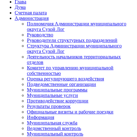
Глава
Дума
Счетная палата
Администрация
Полномочия Администрации муниципального
округа Сухой Лог
Руководство
Руководители структурных подразделений
Структура Администрации муниципального
округа Сухой Лог
Деятельность начальников территориальных
отделов
Комитет по управлению муниципальной
собственностью
Оценка регулирующего воздействия
Подведомственные организации
Муниципальные программы
Муниципальные услуги
Противодействие коррупции
Результаты проверок
Официальные визиты и рабочие поездки
Информация
Муниципальная служба
Ведомственный контроль
Муниципальный контроль