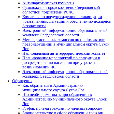
Антинаркотическая комиссия
Сухоложское городское звено Свердловской
областной подсистемы РСЧС
Комиссия по предупреждению и ликвидации
чрезвычайных ситуаций и обеспечению пожарной
безопасности
Электронный информационно-образовательный
комплекс Cвердловской области
Межведомственная комиссия по профилактике
правонарушений в муниципальном округе Сухой
Лог
Национальный антитеррористический комитет
Планирование мероприятий по эвакуации и
рассредоточению населения при угрозе и
возникновении ЧС
Электронный информационно-образовательный
комплекс Свердловской области
Обращения
Как обратиться в Администрацию
муниципального округа Сухой Лог
Что необходимо знать при обращении в
Администрацию муниципального округа Сухой
Лог
График приема граждан по личным вопросам
Законодательство в сфере обращений граждан