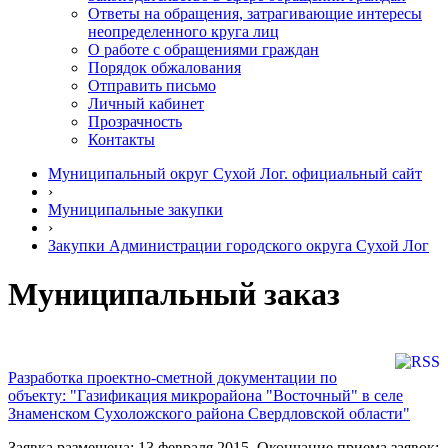
Ответы на обращения, затрагивающие интересы
неопределенного круга лиц
О работе с обращениями граждан
Порядок обжалования
Отправить письмо
Личный кабинет
Прозрачность
Контакты
Муниципальный округ Сухой Лог. официальный сайт
›
Муниципальные закупки
›
Закупки Администрации городского округа Сухой Лог
Муниципальный заказ
Разработка проектно-сметной документации по
объекту: "Газификация микрорайона "Восточный" в селе
Знаменском Сухоложского района Свердловской области"
Заявка размещена: 13 февраля 2015. Окончание приема заявок: