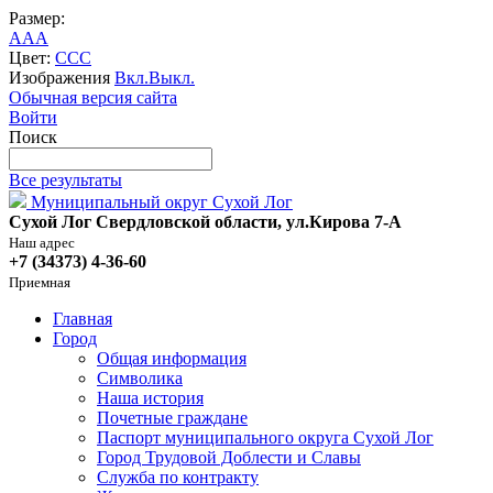
Размер:
A
A
A
Цвет:
C
C
C
Изображения
Вкл.
Выкл.
Обычная версия сайта
Войти
Поиск
Все результаты
Муниципальный округ Сухой Лог
Сухой Лог Свердловской области, ул.Кирова 7-А
Наш адрес
+7 (34373) 4-36-60
Приемная
Главная
Город
Общая информация
Символика
Наша история
Почетные граждане
Паспорт муниципального округа Сухой Лог
Город Трудовой Доблести и Славы
Служба по контракту