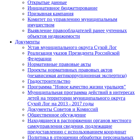
Открытые данные
Инициативное бюджетирование
Призывная кампания
Комитет по управлению муниципальным
имуществом
Выявление правообладателей ранее учтенных
объектов недвижимости
Документы
Устав муниципального округа Сухой Лог
Реализация указов Президента Российской
Федерации
Нормативные правовые акты
Проекты нормативных правовых актов
(независимая антикоррупционная экспертиза)
Градостроительство
Программа "Новое качество жизни уральцев"
Муниципальная программа действий в интересах
детей на территории муниципального округа
Сухой Лог на 2013 - 2017 годы
Документы Советов и Комиссий
Общественное обсуждение
Находящиеся в распоряжении органов местного
самоуправления сведения, подлежащие
предоставлению с использованием координат
Политика в отношении обработки персональных