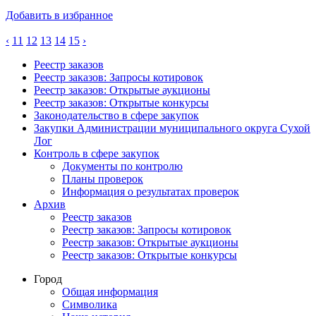
Добавить в избранное
‹
11
12
13
14
15
›
Реестр заказов
Реестр заказов: Запросы котировок
Реестр заказов: Открытые аукционы
Реестр заказов: Открытые конкурсы
Законодательство в сфере закупок
Закупки Администрации муниципального округа Сухой
Лог
Контроль в сфере закупок
Документы по контролю
Планы проверок
Информация о результатах проверок
Архив
Реестр заказов
Реестр заказов: Запросы котировок
Реестр заказов: Открытые аукционы
Реестр заказов: Открытые конкурсы
Город
Общая информация
Символика