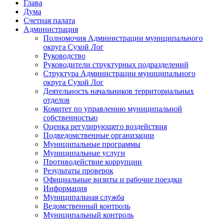
Глава
Дума
Счетная палата
Администрация
Полномочия Администрации муниципального
округа Сухой Лог
Руководство
Руководители структурных подразделений
Структура Администрации муниципального
округа Сухой Лог
Деятельность начальников территориальных
отделов
Комитет по управлению муниципальной
собственностью
Оценка регулирующего воздействия
Подведомственные организации
Муниципальные программы
Муниципальные услуги
Противодействие коррупции
Результаты проверок
Официальные визиты и рабочие поездки
Информация
Муниципальная служба
Ведомственный контроль
Муниципальный контроль