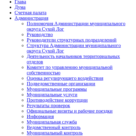
Глава
Дума
Счетная палата
Администрация
Полномочия Администрации муниципального
округа Сухой Лог
Руководство
Руководители структурных подразделений
Структура Администрации муниципального
округа Сухой Лог
Деятельность начальников территориальных
отделов
Комитет по управлению муниципальной
собственностью
Оценка регулирующего воздействия
Подведомственные организации
Муниципальные программы
Муниципальные услуги
Противодействие коррупции
Результаты проверок
Официальные визиты и рабочие поездки
Информация
Муниципальная служба
Ведомственный контроль
Муниципальный контроль