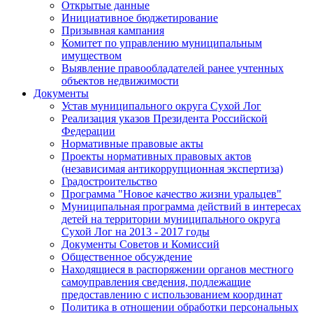
Открытые данные
Инициативное бюджетирование
Призывная кампания
Комитет по управлению муниципальным
имуществом
Выявление правообладателей ранее учтенных
объектов недвижимости
Документы
Устав муниципального округа Сухой Лог
Реализация указов Президента Российской
Федерации
Нормативные правовые акты
Проекты нормативных правовых актов
(независимая антикоррупционная экспертиза)
Градостроительство
Программа "Новое качество жизни уральцев"
Муниципальная программа действий в интересах
детей на территории муниципального округа
Сухой Лог на 2013 - 2017 годы
Документы Советов и Комиссий
Общественное обсуждение
Находящиеся в распоряжении органов местного
самоуправления сведения, подлежащие
предоставлению с использованием координат
Политика в отношении обработки персональных