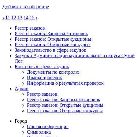
Добавить в избранное
‹
11
12
13
14
15
›
Реестр заказов
Реестр заказов: Запросы котировок
Реестр заказов: Открытые аукционы
Реестр заказов: Открытые конкурсы
Законодательство в сфере закупок
Закупки Администрации муниципального округа Сухой
Лог
Контроль в сфере закупок
Документы по контролю
Планы проверок
Информация о результатах проверок
Архив
Реестр заказов
Реестр заказов: Запросы котировок
Реестр заказов: Открытые аукционы
Реестр заказов: Открытые конкурсы
Город
Общая информация
Символика