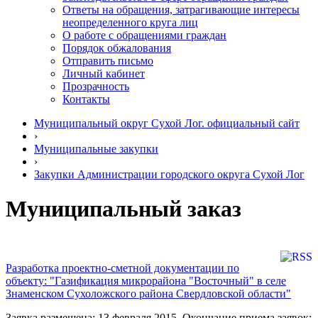
Ответы на обращения, затрагивающие интересы
неопределенного круга лиц
О работе с обращениями граждан
Порядок обжалования
Отправить письмо
Личный кабинет
Прозрачность
Контакты
Муниципальный округ Сухой Лог. официальный сайт
›
Муниципальные закупки
›
Закупки Администрации городского округа Сухой Лог
Муниципальный заказ
Разработка проектно-сметной документации по
объекту: "Газификация микрорайона "Восточный" в селе
Знаменском Сухоложского района Свердловской области"
Заявка размещена: 13 февраля 2015. Окончание приема заявок: