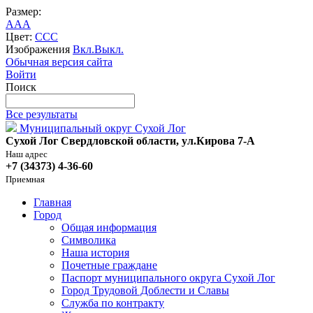
Размер:
A
A
A
Цвет:
C
C
C
Изображения
Вкл.
Выкл.
Обычная версия сайта
Войти
Поиск
Все результаты
Муниципальный округ Сухой Лог
Сухой Лог Свердловской области, ул.Кирова 7-А
Наш адрес
+7 (34373) 4-36-60
Приемная
Главная
Город
Общая информация
Символика
Наша история
Почетные граждане
Паспорт муниципального округа Сухой Лог
Город Трудовой Доблести и Славы
Служба по контракту