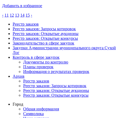
Добавить в избранное
‹
11
12
13
14
15
›
Реестр заказов
Реестр заказов: Запросы котировок
Реестр заказов: Открытые аукционы
Реестр заказов: Открытые конкурсы
Законодательство в сфере закупок
Закупки Администрации муниципального округа Сухой
Лог
Контроль в сфере закупок
Документы по контролю
Планы проверок
Информация о результатах проверок
Архив
Реестр заказов
Реестр заказов: Запросы котировок
Реестр заказов: Открытые аукционы
Реестр заказов: Открытые конкурсы
Город
Общая информация
Символика