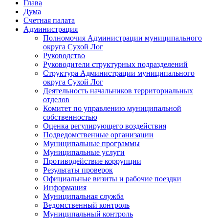
Глава
Дума
Счетная палата
Администрация
Полномочия Администрации муниципального
округа Сухой Лог
Руководство
Руководители структурных подразделений
Структура Администрации муниципального
округа Сухой Лог
Деятельность начальников территориальных
отделов
Комитет по управлению муниципальной
собственностью
Оценка регулирующего воздействия
Подведомственные организации
Муниципальные программы
Муниципальные услуги
Противодействие коррупции
Результаты проверок
Официальные визиты и рабочие поездки
Информация
Муниципальная служба
Ведомственный контроль
Муниципальный контроль