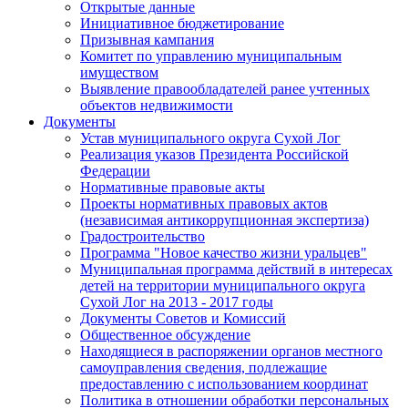
Открытые данные
Инициативное бюджетирование
Призывная кампания
Комитет по управлению муниципальным
имуществом
Выявление правообладателей ранее учтенных
объектов недвижимости
Документы
Устав муниципального округа Сухой Лог
Реализация указов Президента Российской
Федерации
Нормативные правовые акты
Проекты нормативных правовых актов
(независимая антикоррупционная экспертиза)
Градостроительство
Программа "Новое качество жизни уральцев"
Муниципальная программа действий в интересах
детей на территории муниципального округа
Сухой Лог на 2013 - 2017 годы
Документы Советов и Комиссий
Общественное обсуждение
Находящиеся в распоряжении органов местного
самоуправления сведения, подлежащие
предоставлению с использованием координат
Политика в отношении обработки персональных