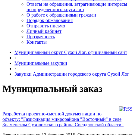
Ответы на обращения, затрагивающие интересы
неопределенного круга лиц
О работе с обращениями граждан
Порядок обжалования
Отправить письмо
Личный кабинет
Прозрачность
Контакты
Муниципальный округ Сухой Лог. официальный сайт
›
Муниципальные закупки
›
Закупки Администрации городского округа Сухой Лог
Муниципальный заказ
Разработка проектно-сметной документации по
объекту: "Газификация микрорайона "Восточный" в селе
Знаменском Сухоложского района Свердловской области"
Заявка размещена: 13 февраля 2015. Окончание приема заявок: