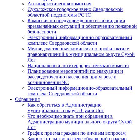
Антинаркотическая комиссия
Сухоложское городское звено Свердловской
областной подсистемы РСЧС
Комиссия по предупреждению и ликвидации
чрезвычайных ситуаций и обеспечению пожарной
безопасности
Электронный информационно-образовательный
комплекс Cвердловской области
Межведомственная комиссия по профилактике
правонарушений в муниципальном округе Сухой
Лог
Национальный антитеррористический комитет
Планирование мероприятий по эвакуации и
рассредоточению населения при угрозе и
возникновении ЧС
Электронный информационно-образовательный
комплекс Свердловской области
Обращения
Как обратиться в Администрацию
муниципального округа Сухой Лог
Что необходимо знать при обращении в
Администрацию муниципального округа Сухой
Лог
График приема граждан по личным вопросам
Законодательство в сфере обращений граждан