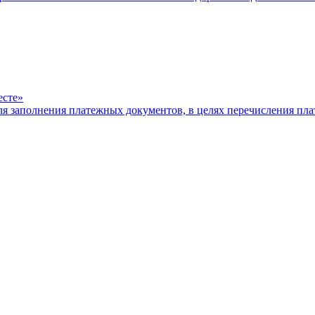
есте»
ля заполнения платежных документов, в целях перечисления п