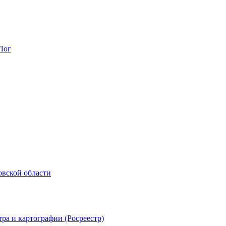
Лог
овской области
ра и картографии (Росреестр)