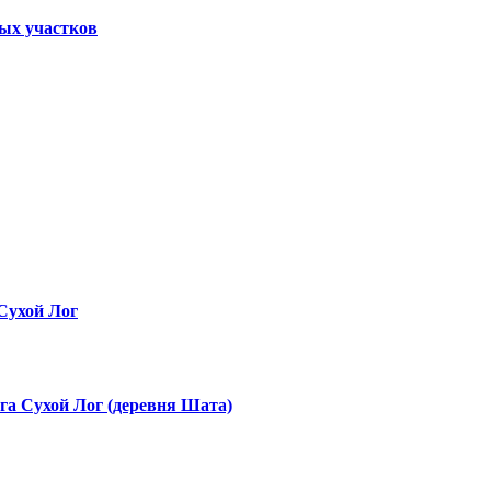
ных участков
Сухой Лог
га Сухой Лог (деревня Шата)