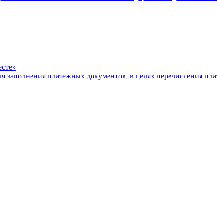
есте»
ля заполнения платежных документов, в целях перечисления п