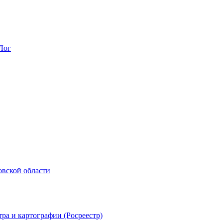
Лог
овской области
ра и картографии (Росреестр)