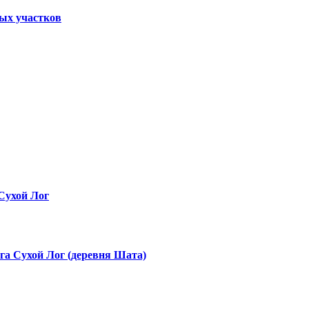
ных участков
Сухой Лог
га Сухой Лог (деревня Шата)