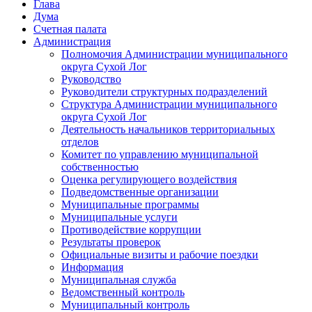
Глава
Дума
Счетная палата
Администрация
Полномочия Администрации муниципального
округа Сухой Лог
Руководство
Руководители структурных подразделений
Структура Администрации муниципального
округа Сухой Лог
Деятельность начальников территориальных
отделов
Комитет по управлению муниципальной
собственностью
Оценка регулирующего воздействия
Подведомственные организации
Муниципальные программы
Муниципальные услуги
Противодействие коррупции
Результаты проверок
Официальные визиты и рабочие поездки
Информация
Муниципальная служба
Ведомственный контроль
Муниципальный контроль