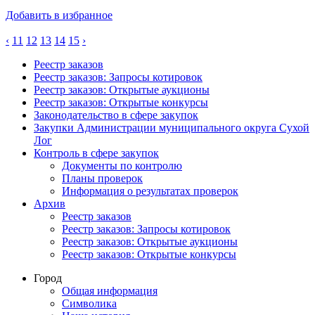
Добавить в избранное
‹
11
12
13
14
15
›
Реестр заказов
Реестр заказов: Запросы котировок
Реестр заказов: Открытые аукционы
Реестр заказов: Открытые конкурсы
Законодательство в сфере закупок
Закупки Администрации муниципального округа Сухой
Лог
Контроль в сфере закупок
Документы по контролю
Планы проверок
Информация о результатах проверок
Архив
Реестр заказов
Реестр заказов: Запросы котировок
Реестр заказов: Открытые аукционы
Реестр заказов: Открытые конкурсы
Город
Общая информация
Символика