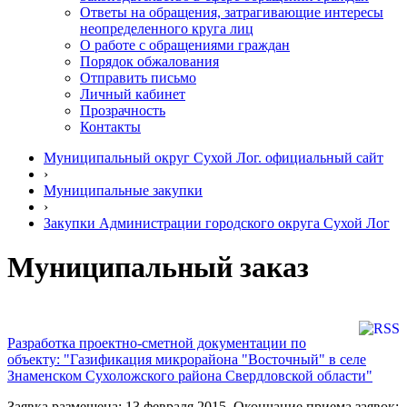
Ответы на обращения, затрагивающие интересы
неопределенного круга лиц
О работе с обращениями граждан
Порядок обжалования
Отправить письмо
Личный кабинет
Прозрачность
Контакты
Муниципальный округ Сухой Лог. официальный сайт
›
Муниципальные закупки
›
Закупки Администрации городского округа Сухой Лог
Муниципальный заказ
Разработка проектно-сметной документации по
объекту: "Газификация микрорайона "Восточный" в селе
Знаменском Сухоложского района Свердловской области"
Заявка размещена: 13 февраля 2015. Окончание приема заявок: