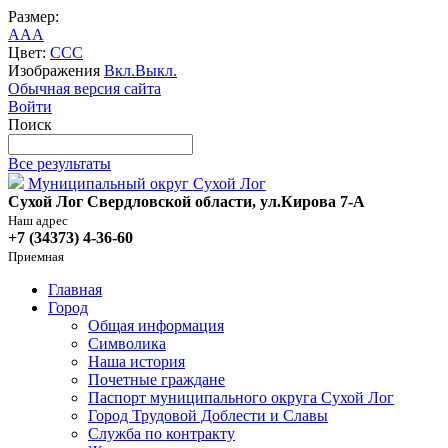
Размер:
A
A
A
Цвет:
C
C
C
Изображения
Вкл.
Выкл.
Обычная версия сайта
Войти
Поиск
Все результаты
Муниципальный округ Сухой Лог
Сухой Лог Свердловской области, ул.Кирова 7-А
Наш адрес
+7 (34373) 4-36-60
Приемная
Главная
Город
Общая информация
Символика
Наша история
Почетные граждане
Паспорт муниципального округа Сухой Лог
Город Трудовой Доблести и Славы
Служба по контракту