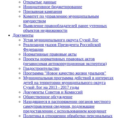
Открытые данные
Инициативное бюджетирование
Призывная кампания
Комитет по управлению муниципальным
имуществом
Выявление правообладателей ранее учтенных
объектов недвижимости
Документы
Устав муниципального округа Сухой Лог
Реализация указов Президента Российской
Федерации
Нормативные правовые акты
Проекты нормативных правовых актов
(независимая антикоррупционная экспертиза)
Градостроительство
Программа "Новое качество жизни уральцев"
Муниципальная программа действий в интересах
детей на территории муниципального округа
Сухой Лог на 2013 - 2017 годы
Документы Советов и Комиссий
Общественное обсуждение
Находящиеся в распоряжении органов местного
самоуправления сведения, подлежащие
предоставлению с использованием координат
Политика в отношении обработки персональных