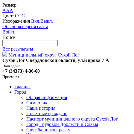
Размер:
A
A
A
Цвет:
C
C
C
Изображения
Вкл.
Выкл.
Обычная версия сайта
Войти
Поиск
Все результаты
Муниципальный округ Сухой Лог
Сухой Лог Свердловской области, ул.Кирова 7-А
Наш адрес
+7 (34373) 4-36-60
Приемная
Главная
Город
Общая информация
Символика
Наша история
Почетные граждане
Паспорт муниципального округа Сухой Лог
Город Трудовой Доблести и Славы
Служба по контракту