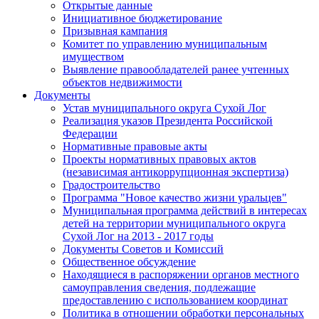
Открытые данные
Инициативное бюджетирование
Призывная кампания
Комитет по управлению муниципальным
имуществом
Выявление правообладателей ранее учтенных
объектов недвижимости
Документы
Устав муниципального округа Сухой Лог
Реализация указов Президента Российской
Федерации
Нормативные правовые акты
Проекты нормативных правовых актов
(независимая антикоррупционная экспертиза)
Градостроительство
Программа "Новое качество жизни уральцев"
Муниципальная программа действий в интересах
детей на территории муниципального округа
Сухой Лог на 2013 - 2017 годы
Документы Советов и Комиссий
Общественное обсуждение
Находящиеся в распоряжении органов местного
самоуправления сведения, подлежащие
предоставлению с использованием координат
Политика в отношении обработки персональных