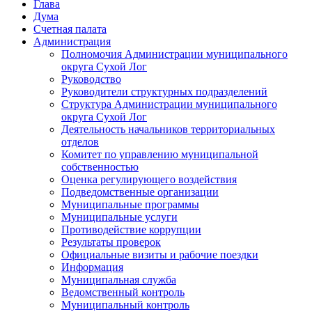
Глава
Дума
Счетная палата
Администрация
Полномочия Администрации муниципального
округа Сухой Лог
Руководство
Руководители структурных подразделений
Структура Администрации муниципального
округа Сухой Лог
Деятельность начальников территориальных
отделов
Комитет по управлению муниципальной
собственностью
Оценка регулирующего воздействия
Подведомственные организации
Муниципальные программы
Муниципальные услуги
Противодействие коррупции
Результаты проверок
Официальные визиты и рабочие поездки
Информация
Муниципальная служба
Ведомственный контроль
Муниципальный контроль