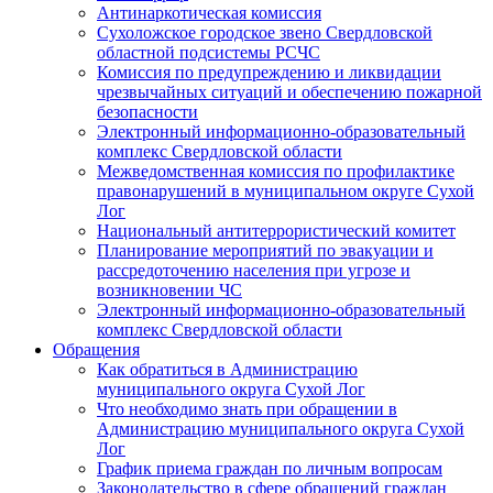
Антинаркотическая комиссия
Сухоложское городское звено Свердловской
областной подсистемы РСЧС
Комиссия по предупреждению и ликвидации
чрезвычайных ситуаций и обеспечению пожарной
безопасности
Электронный информационно-образовательный
комплекс Cвердловской области
Межведомственная комиссия по профилактике
правонарушений в муниципальном округе Сухой
Лог
Национальный антитеррористический комитет
Планирование мероприятий по эвакуации и
рассредоточению населения при угрозе и
возникновении ЧС
Электронный информационно-образовательный
комплекс Свердловской области
Обращения
Как обратиться в Администрацию
муниципального округа Сухой Лог
Что необходимо знать при обращении в
Администрацию муниципального округа Сухой
Лог
График приема граждан по личным вопросам
Законодательство в сфере обращений граждан