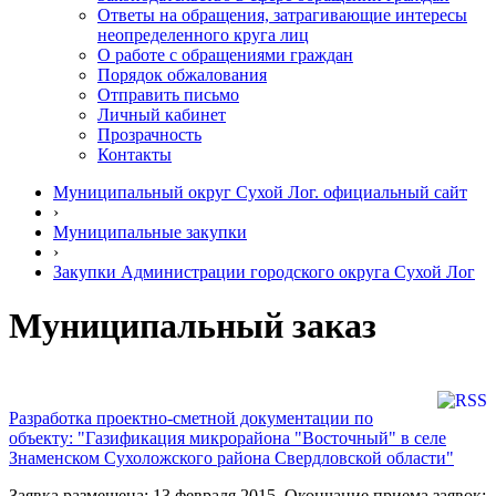
Ответы на обращения, затрагивающие интересы
неопределенного круга лиц
О работе с обращениями граждан
Порядок обжалования
Отправить письмо
Личный кабинет
Прозрачность
Контакты
Муниципальный округ Сухой Лог. официальный сайт
›
Муниципальные закупки
›
Закупки Администрации городского округа Сухой Лог
Муниципальный заказ
Разработка проектно-сметной документации по
объекту: "Газификация микрорайона "Восточный" в селе
Знаменском Сухоложского района Свердловской области"
Заявка размещена: 13 февраля 2015. Окончание приема заявок: