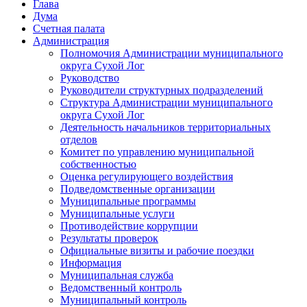
Глава
Дума
Счетная палата
Администрация
Полномочия Администрации муниципального
округа Сухой Лог
Руководство
Руководители структурных подразделений
Структура Администрации муниципального
округа Сухой Лог
Деятельность начальников территориальных
отделов
Комитет по управлению муниципальной
собственностью
Оценка регулирующего воздействия
Подведомственные организации
Муниципальные программы
Муниципальные услуги
Противодействие коррупции
Результаты проверок
Официальные визиты и рабочие поездки
Информация
Муниципальная служба
Ведомственный контроль
Муниципальный контроль