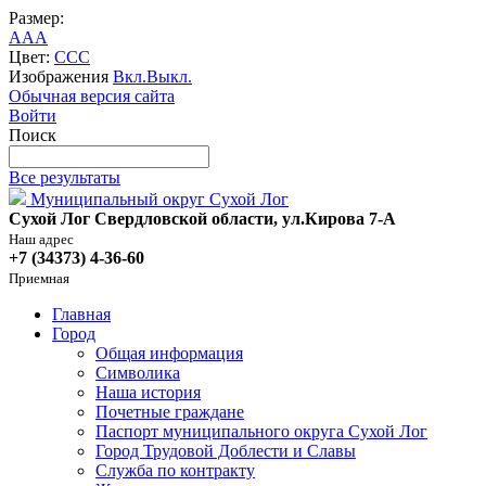
Размер:
A
A
A
Цвет:
C
C
C
Изображения
Вкл.
Выкл.
Обычная версия сайта
Войти
Поиск
Все результаты
Муниципальный округ Сухой Лог
Сухой Лог Свердловской области, ул.Кирова 7-А
Наш адрес
+7 (34373) 4-36-60
Приемная
Главная
Город
Общая информация
Символика
Наша история
Почетные граждане
Паспорт муниципального округа Сухой Лог
Город Трудовой Доблести и Славы
Служба по контракту