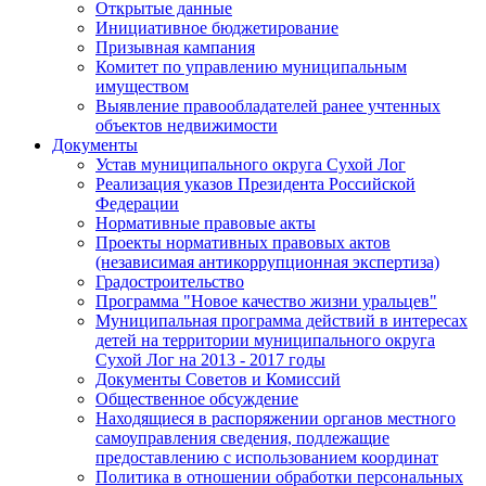
Открытые данные
Инициативное бюджетирование
Призывная кампания
Комитет по управлению муниципальным
имуществом
Выявление правообладателей ранее учтенных
объектов недвижимости
Документы
Устав муниципального округа Сухой Лог
Реализация указов Президента Российской
Федерации
Нормативные правовые акты
Проекты нормативных правовых актов
(независимая антикоррупционная экспертиза)
Градостроительство
Программа "Новое качество жизни уральцев"
Муниципальная программа действий в интересах
детей на территории муниципального округа
Сухой Лог на 2013 - 2017 годы
Документы Советов и Комиссий
Общественное обсуждение
Находящиеся в распоряжении органов местного
самоуправления сведения, подлежащие
предоставлению с использованием координат
Политика в отношении обработки персональных