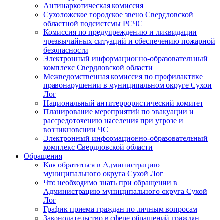
Антинаркотическая комиссия
Сухоложское городское звено Свердловской
областной подсистемы РСЧС
Комиссия по предупреждению и ликвидации
чрезвычайных ситуаций и обеспечению пожарной
безопасности
Электронный информационно-образовательный
комплекс Cвердловской области
Межведомственная комиссия по профилактике
правонарушений в муниципальном округе Сухой
Лог
Национальный антитеррористический комитет
Планирование мероприятий по эвакуации и
рассредоточению населения при угрозе и
возникновении ЧС
Электронный информационно-образовательный
комплекс Свердловской области
Обращения
Как обратиться в Администрацию
муниципального округа Сухой Лог
Что необходимо знать при обращении в
Администрацию муниципального округа Сухой
Лог
График приема граждан по личным вопросам
Законодательство в сфере обращений граждан