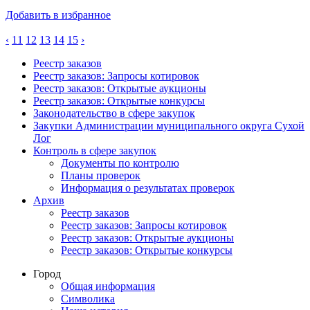
Добавить в избранное
‹
11
12
13
14
15
›
Реестр заказов
Реестр заказов: Запросы котировок
Реестр заказов: Открытые аукционы
Реестр заказов: Открытые конкурсы
Законодательство в сфере закупок
Закупки Администрации муниципального округа Сухой
Лог
Контроль в сфере закупок
Документы по контролю
Планы проверок
Информация о результатах проверок
Архив
Реестр заказов
Реестр заказов: Запросы котировок
Реестр заказов: Открытые аукционы
Реестр заказов: Открытые конкурсы
Город
Общая информация
Символика