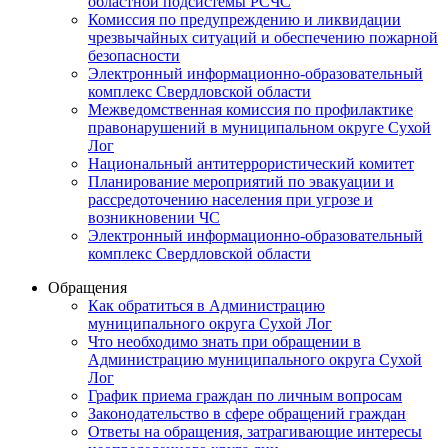
областной подсистемы РСЧС
Комиссия по предупреждению и ликвидации
чрезвычайных ситуаций и обеспечению пожарной
безопасности
Электронный информационно-образовательный
комплекс Cвердловской области
Межведомственная комиссия по профилактике
правонарушений в муниципальном округе Сухой
Лог
Национальный антитеррористический комитет
Планирование мероприятий по эвакуации и
рассредоточению населения при угрозе и
возникновении ЧС
Электронный информационно-образовательный
комплекс Свердловской области
Обращения
Как обратиться в Администрацию
муниципального округа Сухой Лог
Что необходимо знать при обращении в
Администрацию муниципального округа Сухой
Лог
График приема граждан по личным вопросам
Законодательство в сфере обращений граждан
Ответы на обращения, затрагивающие интересы