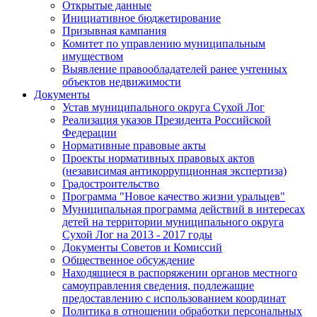
Открытые данные
Инициативное бюджетирование
Призывная кампания
Комитет по управлению муниципальным
имуществом
Выявление правообладателей ранее учтенных
объектов недвижимости
Документы
Устав муниципального округа Сухой Лог
Реализация указов Президента Российской
Федерации
Нормативные правовые акты
Проекты нормативных правовых актов
(независимая антикоррупционная экспертиза)
Градостроительство
Программа "Новое качество жизни уральцев"
Муниципальная программа действий в интересах
детей на территории муниципального округа
Сухой Лог на 2013 - 2017 годы
Документы Советов и Комиссий
Общественное обсуждение
Находящиеся в распоряжении органов местного
самоуправления сведения, подлежащие
предоставлению с использованием координат
Политика в отношении обработки персональных