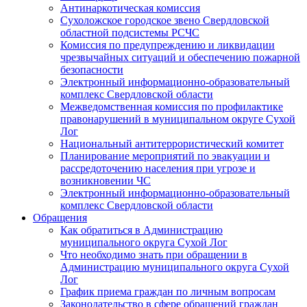
Антинаркотическая комиссия
Сухоложское городское звено Свердловской
областной подсистемы РСЧС
Комиссия по предупреждению и ликвидации
чрезвычайных ситуаций и обеспечению пожарной
безопасности
Электронный информационно-образовательный
комплекс Cвердловской области
Межведомственная комиссия по профилактике
правонарушений в муниципальном округе Сухой
Лог
Национальный антитеррористический комитет
Планирование мероприятий по эвакуации и
рассредоточению населения при угрозе и
возникновении ЧС
Электронный информационно-образовательный
комплекс Свердловской области
Обращения
Как обратиться в Администрацию
муниципального округа Сухой Лог
Что необходимо знать при обращении в
Администрацию муниципального округа Сухой
Лог
График приема граждан по личным вопросам
Законодательство в сфере обращений граждан