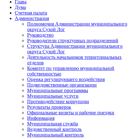
Глава
Дума
Счетная палата
Администрация
Полномочия Администрации муниципального
округа Сухой Лог
Руководство
Руководители структурных подразделений
Структура Администрации муниципального
округа Сухой Лог
Деятельность начальников территориальных
отделов
Комитет по управлению муниципальной
собственностью
Оценка регулирующего воздействия
Подведомственные организации
Муниципальные программы
Муниципальные услуги
Противодействие коррупции
Результаты проверок
Официальные визиты и рабочие поездки
Информация
Муниципальная служба
Ведомственный контроль
Муниципальный контроль