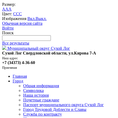
Размер:
A
A
A
Цвет:
C
C
C
Изображения
Вкл.
Выкл.
Обычная версия сайта
Войти
Поиск
Все результаты
Муниципальный округ Сухой Лог
Сухой Лог Свердловской области, ул.Кирова 7-А
Наш адрес
+7 (34373) 4-36-60
Приемная
Главная
Город
Общая информация
Символика
Наша история
Почетные граждане
Паспорт муниципального округа Сухой Лог
Город Трудовой Доблести и Славы
Служба по контракту