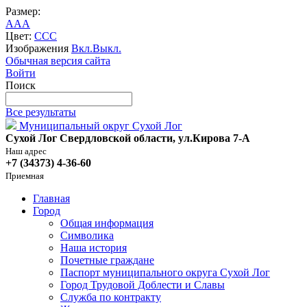
Размер:
A
A
A
Цвет:
C
C
C
Изображения
Вкл.
Выкл.
Обычная версия сайта
Войти
Поиск
Все результаты
Муниципальный округ Сухой Лог
Сухой Лог Свердловской области, ул.Кирова 7-А
Наш адрес
+7 (34373) 4-36-60
Приемная
Главная
Город
Общая информация
Символика
Наша история
Почетные граждане
Паспорт муниципального округа Сухой Лог
Город Трудовой Доблести и Славы
Служба по контракту