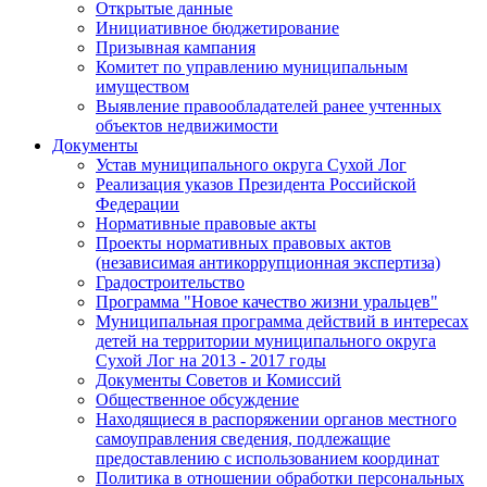
Открытые данные
Инициативное бюджетирование
Призывная кампания
Комитет по управлению муниципальным
имуществом
Выявление правообладателей ранее учтенных
объектов недвижимости
Документы
Устав муниципального округа Сухой Лог
Реализация указов Президента Российской
Федерации
Нормативные правовые акты
Проекты нормативных правовых актов
(независимая антикоррупционная экспертиза)
Градостроительство
Программа "Новое качество жизни уральцев"
Муниципальная программа действий в интересах
детей на территории муниципального округа
Сухой Лог на 2013 - 2017 годы
Документы Советов и Комиссий
Общественное обсуждение
Находящиеся в распоряжении органов местного
самоуправления сведения, подлежащие
предоставлению с использованием координат
Политика в отношении обработки персональных