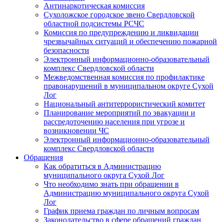
Антинаркотическая комиссия
Сухоложское городское звено Свердловской
областной подсистемы РСЧС
Комиссия по предупреждению и ликвидации
чрезвычайных ситуаций и обеспечению пожарной
безопасности
Электронный информационно-образовательный
комплекс Cвердловской области
Межведомственная комиссия по профилактике
правонарушений в муниципальном округе Сухой
Лог
Национальный антитеррористический комитет
Планирование мероприятий по эвакуации и
рассредоточению населения при угрозе и
возникновении ЧС
Электронный информационно-образовательный
комплекс Свердловской области
Обращения
Как обратиться в Администрацию
муниципального округа Сухой Лог
Что необходимо знать при обращении в
Администрацию муниципального округа Сухой
Лог
График приема граждан по личным вопросам
Законодательство в сфере обращений граждан