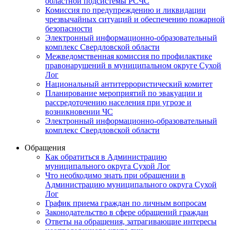
областной подсистемы РСЧС
Комиссия по предупреждению и ликвидации
чрезвычайных ситуаций и обеспечению пожарной
безопасности
Электронный информационно-образовательный
комплекс Cвердловской области
Межведомственная комиссия по профилактике
правонарушений в муниципальном округе Сухой
Лог
Национальный антитеррористический комитет
Планирование мероприятий по эвакуации и
рассредоточению населения при угрозе и
возникновении ЧС
Электронный информационно-образовательный
комплекс Свердловской области
Обращения
Как обратиться в Администрацию
муниципального округа Сухой Лог
Что необходимо знать при обращении в
Администрацию муниципального округа Сухой
Лог
График приема граждан по личным вопросам
Законодательство в сфере обращений граждан
Ответы на обращения, затрагивающие интересы