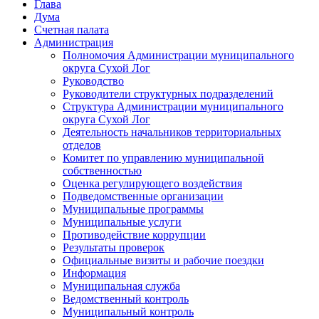
Глава
Дума
Счетная палата
Администрация
Полномочия Администрации муниципального
округа Сухой Лог
Руководство
Руководители структурных подразделений
Структура Администрации муниципального
округа Сухой Лог
Деятельность начальников территориальных
отделов
Комитет по управлению муниципальной
собственностью
Оценка регулирующего воздействия
Подведомственные организации
Муниципальные программы
Муниципальные услуги
Противодействие коррупции
Результаты проверок
Официальные визиты и рабочие поездки
Информация
Муниципальная служба
Ведомственный контроль
Муниципальный контроль