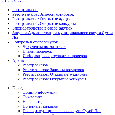
‹
1
2
3
4
5
›
Реестр заказов
Реестр заказов: Запросы котировок
Реестр заказов: Открытые аукционы
Реестр заказов: Открытые конкурсы
Законодательство в сфере закупок
Закупки Администрации муниципального округа Сухой
Лог
Контроль в сфере закупок
Документы по контролю
Планы проверок
Информация о результатах проверок
Архив
Реестр заказов
Реестр заказов: Запросы котировок
Реестр заказов: Открытые аукционы
Реестр заказов: Открытые конкурсы
Город
Общая информация
Символика
Наша история
Почетные граждане
Паспорт муниципального округа Сухой Лог