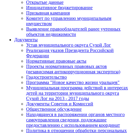
Открытые данные
Инициативное бюджетирование
Призывная кампания
Комитет по управлению муниципальным
имуществом
Выявление правообладателей ранее учтенных
объектов недвижимости
Документы
Устав муниципального округа Сухой Лог
Реализация указов Президента Российской
Федерации
Нормативные правовые акты
Проекты нормативных правовых актов
(независимая антикоррупционная экспертиза)
Градостроительство
Программа "Новое качество жизни уральцев"
Муниципальная программа действий в интересах
детей на территории муниципального округа
Сухой Лог на 2013 - 2017 годы
Документы Советов и Комиссий
Общественное обсуждение
Находящиеся в распоряжении органов местного
самоуправления сведения, подлежащие
предоставлению с использованием координат
Политика в отношении обработки персональных