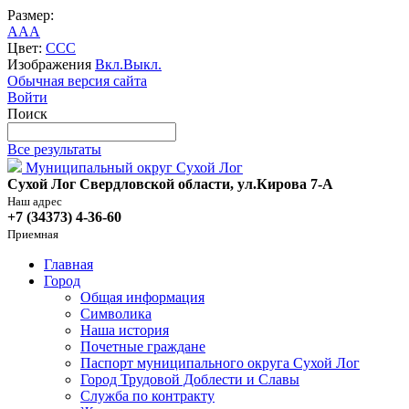
Размер:
A
A
A
Цвет:
C
C
C
Изображения
Вкл.
Выкл.
Обычная версия сайта
Войти
Поиск
Все результаты
Муниципальный округ Сухой Лог
Сухой Лог Свердловской области, ул.Кирова 7-А
Наш адрес
+7 (34373) 4-36-60
Приемная
Главная
Город
Общая информация
Символика
Наша история
Почетные граждане
Паспорт муниципального округа Сухой Лог
Город Трудовой Доблести и Славы
Служба по контракту