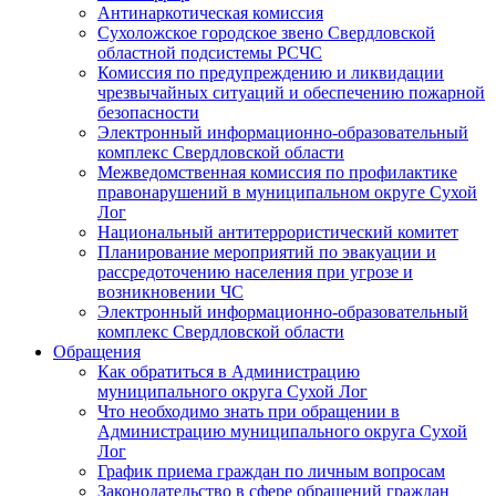
Антинаркотическая комиссия
Сухоложское городское звено Свердловской
областной подсистемы РСЧС
Комиссия по предупреждению и ликвидации
чрезвычайных ситуаций и обеспечению пожарной
безопасности
Электронный информационно-образовательный
комплекс Cвердловской области
Межведомственная комиссия по профилактике
правонарушений в муниципальном округе Сухой
Лог
Национальный антитеррористический комитет
Планирование мероприятий по эвакуации и
рассредоточению населения при угрозе и
возникновении ЧС
Электронный информационно-образовательный
комплекс Свердловской области
Обращения
Как обратиться в Администрацию
муниципального округа Сухой Лог
Что необходимо знать при обращении в
Администрацию муниципального округа Сухой
Лог
График приема граждан по личным вопросам
Законодательство в сфере обращений граждан