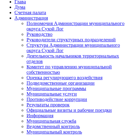
Глава
Дума
Счетная палата
Администрация
Полномочия Администрации муниципального
округа Сухой Лог
Руководство
Руководители структурных подразделений
Структура Администрации муниципального
округа Сухой Лог
Деятельность начальников территориальных
отделов
Комитет по управлению муниципальной
собственностью
Оценка регулирующего воздействия
Подведомственные организации
Муниципальные программы
Муниципальные услуги
Противодействие коррупции
Результаты проверок
Официальные визиты и рабочие поездки
Информация
Муниципальная служба
Ведомственный контроль
Муниципальный контроль