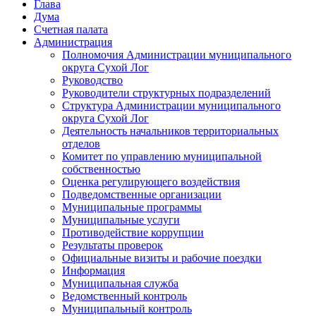
Глава
Дума
Счетная палата
Администрация
Полномочия Администрации муниципального
округа Сухой Лог
Руководство
Руководители структурных подразделений
Структура Администрации муниципального
округа Сухой Лог
Деятельность начальников территориальных
отделов
Комитет по управлению муниципальной
собственностью
Оценка регулирующего воздействия
Подведомственные организации
Муниципальные программы
Муниципальные услуги
Противодействие коррупции
Результаты проверок
Официальные визиты и рабочие поездки
Информация
Муниципальная служба
Ведомственный контроль
Муниципальный контроль