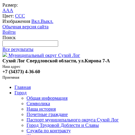
Размер:
A
A
A
Цвет:
C
C
C
Изображения
Вкл.
Выкл.
Обычная версия сайта
Войти
Поиск
Все результаты
Муниципальный округ Сухой Лог
Сухой Лог Свердловской области, ул.Кирова 7-А
Наш адрес
+7 (34373) 4-36-60
Приемная
Главная
Город
Общая информация
Символика
Наша история
Почетные граждане
Паспорт муниципального округа Сухой Лог
Город Трудовой Доблести и Славы
Служба по контракту