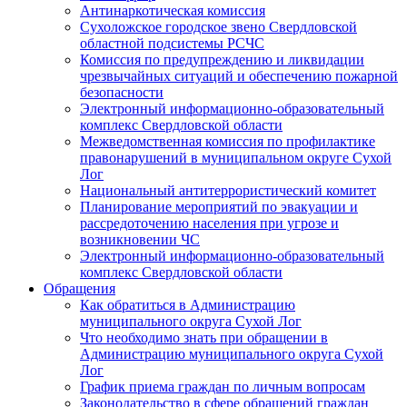
Антинаркотическая комиссия
Сухоложское городское звено Свердловской
областной подсистемы РСЧС
Комиссия по предупреждению и ликвидации
чрезвычайных ситуаций и обеспечению пожарной
безопасности
Электронный информационно-образовательный
комплекс Cвердловской области
Межведомственная комиссия по профилактике
правонарушений в муниципальном округе Сухой
Лог
Национальный антитеррористический комитет
Планирование мероприятий по эвакуации и
рассредоточению населения при угрозе и
возникновении ЧС
Электронный информационно-образовательный
комплекс Свердловской области
Обращения
Как обратиться в Администрацию
муниципального округа Сухой Лог
Что необходимо знать при обращении в
Администрацию муниципального округа Сухой
Лог
График приема граждан по личным вопросам
Законодательство в сфере обращений граждан