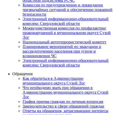
областной подсистемы РСЧС
Комиссия по предупреждению и ликвидации
чрезвычайных ситуаций и обеспечению пожарной
безопасности
Электронный информационно-образовательный
комплекс Cвердловской области
Межведомственная комиссия по профилактике
правонарушений в муниципальном округе Сухой
Лог
Национальный антитеррористический комитет
Планирование мероприятий по эвакуации и
рассредоточению населения при угрозе и
возникновении ЧС
Электронный информационно-образовательный
комплекс Свердловской области
Обращения
Как обратиться в Администрацию
муниципального округа Сухой Лог
Что необходимо знать при обращении в
Администрацию муниципального округа Сухой
Лог
График приема граждан по личным вопросам
Законодательство в сфере обращений граждан
Ответы на обращения, затрагивающие интересы