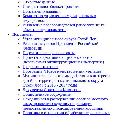
Открытые данные
Инициативное бюджетирование
Призывная кампания
Комитет по управлению муниципальным
имуществом
Выявление правообладателей ранее учтенных
объектов недвижимости
Документы
Устав муниципального округа Сухой Лог
Реализация указов Президента Российской
Федерации
Нормативные правовые акты
Проекты нормативных правовых актов
(независимая антикоррупционная экспертиза)
Градостроительство
Программа "Новое качество жизни уральцев"
Муниципальная программа действий в интересах
детей на территории муниципального округа
Сухой Лог на 2013 - 2017 годы
Документы Советов и Комиссий
Общественное обсуждение
Находящиеся в распоряжении органов местного
самоуправления сведения, подлежащие
предоставлению с использованием координат
Политика в отношении обработки персональных